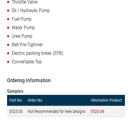
Throttle Valve
Oil / Hydraulic Pump
Fuel Pump
Water Pump
Urea Pump
Belt Pre-Tightner
Electric parking break (EPB)
Convertable Top
Ordering Information
Samples
Part No.
Order No.
Alternative Product
E523.05
Not Recommended for New Designs
E523.06