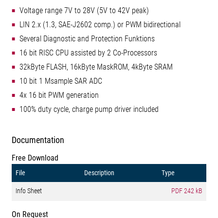
Voltage range 7V to 28V (5V to 42V peak)
LIN 2.x (1.3, SAE-J2602 comp.) or PWM bidirectional
Several Diagnostic and Protection Funktions
16 bit RISC CPU assisted by 2 Co-Processors
32kByte FLASH, 16kByte MaskROM, 4kByte SRAM
10 bit 1 Msample SAR ADC
4x 16 bit PWM generation
100% duty cycle, charge pump driver included
Documentation
Free Download
File
Description
Type
Info Sheet
PDF
242 kB
On Request