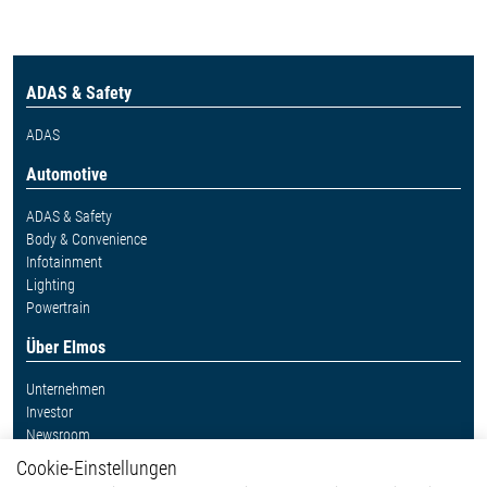
ADAS & Safety
ADAS
Automotive
ADAS & Safety
Body & Convenience
Infotainment
Lighting
Powertrain
Über Elmos
Unternehmen
Investor
Newsroom
Cookie-Einstellungen
Weitere Links