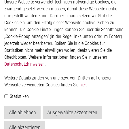
Unsere Webseite verwendet technisch notwendige Cookies, die
Glossar
zwingend gesetzt werden müssen, damit diese Webseite richtig
Kontakt
dargestellt werden kann. Darüber hinaus setzen wir Statistik-
Hinweisgeberschutzsystem
Cookies ein, um den Erfolg dieser Webseite nachvollziehen zu
Rechtliches
können. Die Cookie-Einstellungen können Sie über die Schaltfläche
Impressum
„Cookie-Popup anzeigen“ (in der Regel links unten oder im Footer)
Datenschutzerklärung
jederzeit wieder bearbeiten. Sollten Sie in die Cookies für
Cookie-Popup anzeigen
Statistiken nicht mehr einwilligen wollen, deaktivieren Sie die
Checkboxen. Weitere Informationen finden Sie in unseren
Datenschutzhinweisen
.
Kontakt
Weitere Details zu den von uns bzw. von Dritten auf unserer
Elmos Semiconductor SE
Webseite verwendeten Cookies finden Sie
hier
.
Werkstättenstraße 18
51379 Leverkusen
Statistiken
Telefon: +49 (0) 2171 / 40 183-0
info[at]elmos.com
Alle ablehnen
Ausgewählte akzeptieren
Handelsregister:
Köln HRB 123561
Alle akzeptieren