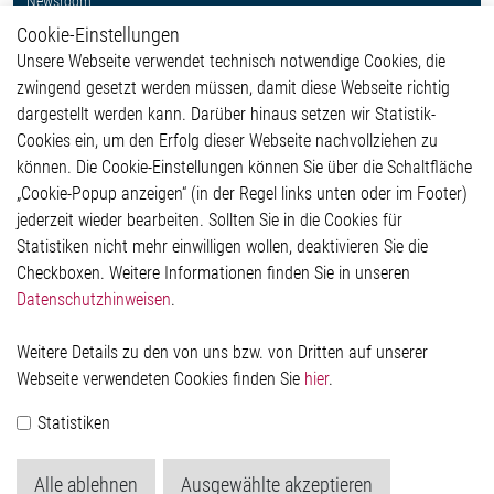
Newsroom
Cookie-Einstellungen
Weitere Links
Unsere Webseite verwendet technisch notwendige Cookies, die
Glossar
zwingend gesetzt werden müssen, damit diese Webseite richtig
Kontakt
dargestellt werden kann. Darüber hinaus setzen wir Statistik-
Hinweisgeberschutzsystem
Cookies ein, um den Erfolg dieser Webseite nachvollziehen zu
Rechtliches
können. Die Cookie-Einstellungen können Sie über die Schaltfläche
Impressum
„Cookie-Popup anzeigen“ (in der Regel links unten oder im Footer)
Datenschutzerklärung
jederzeit wieder bearbeiten. Sollten Sie in die Cookies für
Cookie-Popup anzeigen
Statistiken nicht mehr einwilligen wollen, deaktivieren Sie die
Checkboxen. Weitere Informationen finden Sie in unseren
Datenschutzhinweisen
.
Kontakt
Weitere Details zu den von uns bzw. von Dritten auf unserer
Elmos Semiconductor SE
Webseite verwendeten Cookies finden Sie
hier
.
Werkstättenstraße 18
51379 Leverkusen
Statistiken
Telefon: +49 (0) 2171 / 40 183-0
info[at]elmos.com
Alle ablehnen
Ausgewählte akzeptieren
Handelsregister: