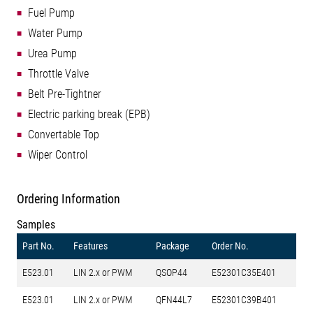
Fuel Pump
Water Pump
Urea Pump
Throttle Valve
Belt Pre-Tightner
Electric parking break (EPB)
Convertable Top
Wiper Control
Ordering Information
Samples
Part No.
Features
Package
Order No.
E523.01
LIN 2.x or PWM
QSOP44
E52301C35E401
E523.01
LIN 2.x or PWM
QFN44L7
E52301C39B401