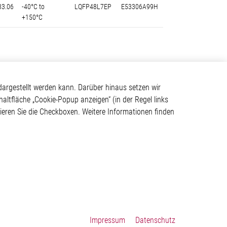
33.06
-40°C to
LQFP48L7EP
E53306A99H
+150°C
Kontakt
argestellt werden kann. Darüber hinaus setzen wir
haltfläche „Cookie-Popup anzeigen“ (in der Regel links
Elmos Semiconductor SE
tivieren Sie die Checkboxen. Weitere Informationen finden
Werkstättenstraße 18
ystem
51379 Leverkusen
Telefon: +49 (0) 2171 / 40
183-0
info[at]elmos.com
en
Handelsregister:
Köln HRB 123561
Impressum
Datenschutz