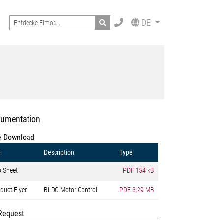
Search
DE
umentation
e Download
e
Description
Type
o Sheet
PDF
154 kB
duct Flyer
BLDC Motor Control
PDF
3,29 MB
Request