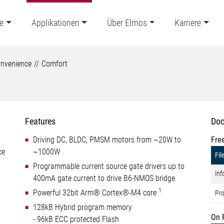
e
Applikationen
Über Elmos
Karriere
nvenience
Comfort
Features
Doc
Driving DC, BLDC, PMSM motors from ~20W to
Fre
ce
~1000W
Fil
Programmable current source gate drivers up to
Inf
400mA gate current to drive B6-NMOS bridge
1
Powerful 32bit Arm® Cortex®-M4 core
Pro
128kB Hybrid program memory
On 
- 96kB ECC protected Flash