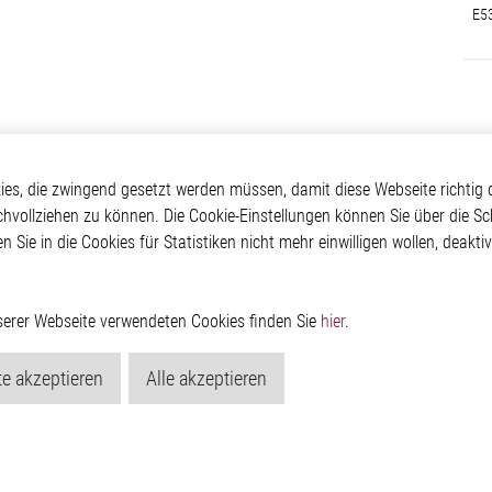
E5
otive
Über Elmos
Weitere Links
s, die zwingend gesetzt werden müssen, damit diese Webseite richtig d
chvollziehen zu können. Die Cookie-Einstellungen können Sie über die Sc
Safety
Unternehmen
Glossar
en Sie in die Cookies für Statistiken nicht mehr einwilligen wollen, deak
 Convenience
Investor
Kontakt
nment
Newsroom
Hinweisgeberschutzs
g
Rechtliches
ain
Impressum
nserer Webseite verwendeten Cookies finden Sie
hier
.
Datenschutzerklärung
Cookie-Popup anzeig
e akzeptieren
Alle akzeptieren