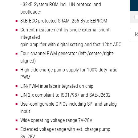
- 32kB System ROM incl. LIN protocol and
bootloader
8kB ECC protected SRAM, 256 Byte EEPROM
Current measurement by single external shunt,
R
integrated
gain amplifier with digital setting and fast 12bit ADC
Four channel PWM generator (left-/center-/right-
aligned)
High side charge pump supply for 100% duty ratio
PWM
LIN/PWM interface integrated on chip
LIN 2.x compliant to ISO17987 and SAE-J2602
User-configurable GPIOs including SPI and analog
input
Wide operating voltage range 7V-28V
Extended voltage range with ext. charge pump
3V..28V