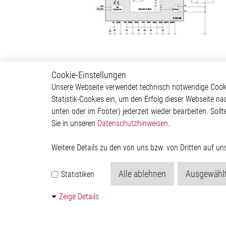
Cookie-Einstellungen
Body & Convenience
Autom
Unsere Webseite verwendet technisch notwendige Cookie
Statistik-Cookies ein, um den Erfolg dieser Webseite na
Actuator
ADAS & 
unten oder im Footer) jederzeit wieder bearbeiten. Sollt
Comfort
Body &
Sie in unseren
Datenschutzhinweisen
.
HVAC System
Infotai
Communication Module
Lightin
Power Supply
Powertr
Weitere Details zu den von uns bzw. von Dritten auf u
Relay Driver
Alle ablehnen
Ausgewählt
Statistiken
Zeige Details