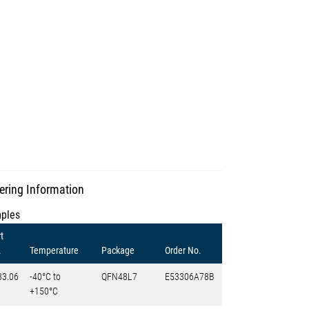
ering Information
ples
t
.
Temperature
Package
Order No.
33.06
-40°C to
QFN48L7
E53306A78B
+150°C