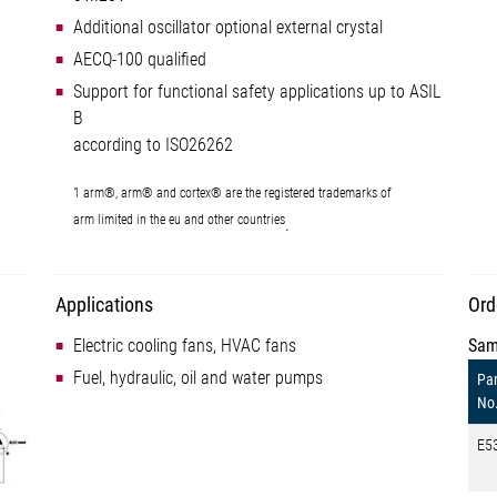
Additional oscillator optional external crystal
AECQ-100 qualified
Support for functional safety applications up to ASIL
B
according to ISO26262
1 arm®, arm® and cortex® are the registered trademarks of
arm limited in the eu and other countries
.
Applications
Ord
Electric cooling fans, HVAC fans
Sam
Fuel, hydraulic, oil and water pumps
Par
No
E5