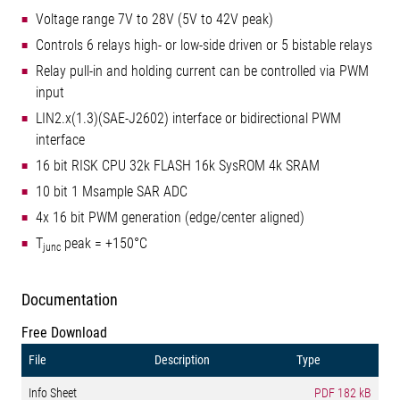
Voltage range 7V to 28V (5V to 42V peak)
Controls 6 relays high- or low-side driven or 5 bistable relays
Relay pull-in and holding current can be controlled via PWM
input
LIN2.x(1.3)(SAE-J2602) interface or bidirectional PWM
interface
16 bit RISK CPU 32k FLASH 16k SysROM 4k SRAM
10 bit 1 Msample SAR ADC
4x 16 bit PWM generation (edge/center aligned)
T
peak = +150°C
junc
Documentation
Free Download
File
Description
Type
Info Sheet
PDF
182 kB