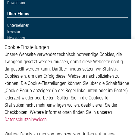
Powertrain
Über Elmos
Unternehmen
Investor
Newsroom
Cookie-Einstellungen
Weitere Links
Unsere Webseite verwendet technisch notwendige Cookies, die
Glossar
zwingend gesetzt werden müssen, damit diese Webseite richtig
Kontakt
dargestellt werden kann. Darüber hinaus setzen wir Statistik-
Hinweisgeberschutzsystem
Cookies ein, um den Erfolg dieser Webseite nachvollziehen zu
Rechtliches
können. Die Cookie-Einstellungen können Sie über die Schaltfläche
Impressum
„Cookie-Popup anzeigen“ (in der Regel links unten oder im Footer)
Datenschutzerklärung
jederzeit wieder bearbeiten. Sollten Sie in die Cookies für
Cookie-Popup anzeigen
Statistiken nicht mehr einwilligen wollen, deaktivieren Sie die
Checkboxen. Weitere Informationen finden Sie in unseren
Datenschutzhinweisen
.
Kontakt
Weitere Details zu den von uns bzw. von Dritten auf unserer