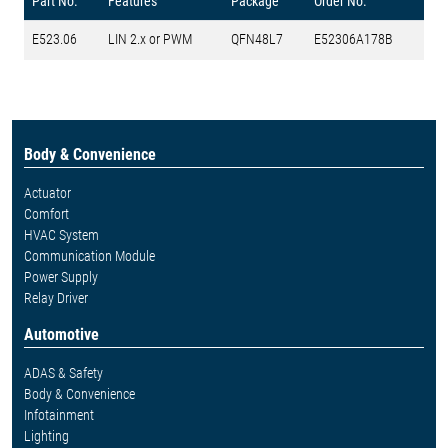
Part No.
Features
Package
Order No.
E523.06
LIN 2.x or PWM
QFN48L7
E52306A178B
Body & Convenience
Actuator
Comfort
HVAC System
Communication Module
Power Supply
Relay Driver
Automotive
ADAS & Safety
Body & Convenience
Infotainment
Lighting