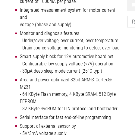
current of 1000mA per phase.
Integrated measurement system for motor current
and
R
voltage (phase and supply)
Monitor and diagnosis features
- Under/over-voltage, over-current, over-temperature
- Drain source voltage monitoring to detect over load
Smart supply block for 12V automotive board net
- Configurable low supply voltage (<7V) operation
- 30μA deep sleep mode current (25°C typ.)
Area and power optimized 32bit ARM® Cortex®-
M231
- 64 KByte Flash memory, 4 KByte SRAM, 512 Byte
EEPROM
- 32 KByte SysROM for LIN protocol and bootloader
Serial interface for fast end-of-line programming
Support of external sensor by
- 5V/3mA voltage supply