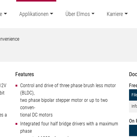
e
Applikationen
Über Elmos
Karriere
nvenience
Features
Doc
 12V
Control and drive of three phase brush less motor
Fre
bit
(BLDC),
Fil
two phase bipolar stepper motor or up to two
Inf
conven-
es a
tional DC motors
On 
Integrated four half bridge drivers with a maximum
phase