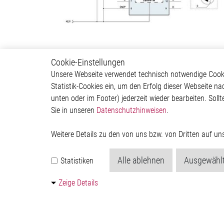
Cookie-Einstellungen
Body & Convenience
Autom
Unsere Webseite verwendet technisch notwendige Cookie
Statistik-Cookies ein, um den Erfolg dieser Webseite na
Actuator
ADAS & 
unten oder im Footer) jederzeit wieder bearbeiten. Sollt
Comfort
Body &
Sie in unseren
Datenschutzhinweisen
.
HVAC System
Infotai
Communication Module
Lightin
Power Supply
Powertr
Weitere Details zu den von uns bzw. von Dritten auf u
Relay Driver
Alle ablehnen
Ausgewählt
Statistiken
Zeige Details