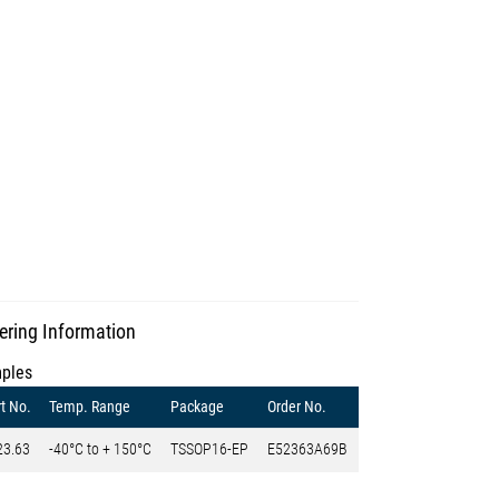
ering Information
ples
t No.
Temp. Range
Package
Order No.
23.63
-40°C to + 150°C
TSSOP16-EP
E52363A69B