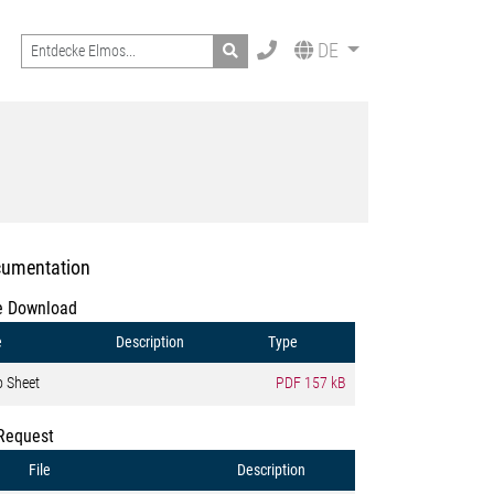
Search
DE
umentation
e Download
e
Description
Type
o Sheet
PDF
157 kB
Request
File
Description