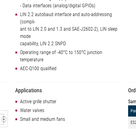
- Data interfaces (analog/digital GPIOs)
LIN 2.2 autobaud interface and auto-addressing
(compli-
ant to LIN 2.0 and 1.3 and SAE-J2602-2), LIN sleep
mode
capability, LIN 2.2 SNPD
Operating range of -40°C to 150°C junction
temperature
AEC-Q100 qualified
Applications
Ord
Active grille shutter
Sam
Water valves
Par
Small and medium fans
E5