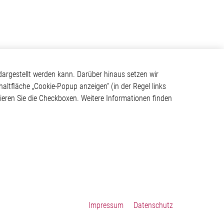
Kontakt
argestellt werden kann. Darüber hinaus setzen wir
haltfläche „Cookie-Popup anzeigen“ (in der Regel links
Elmos Semiconductor SE
tivieren Sie die Checkboxen. Weitere Informationen finden
Werkstättenstraße 18
ystem
51379 Leverkusen
Telefon: +49 (0) 2171 / 40
183-0
info[at]elmos.com
en
Handelsregister:
Köln HRB 123561
Impressum
Datenschutz