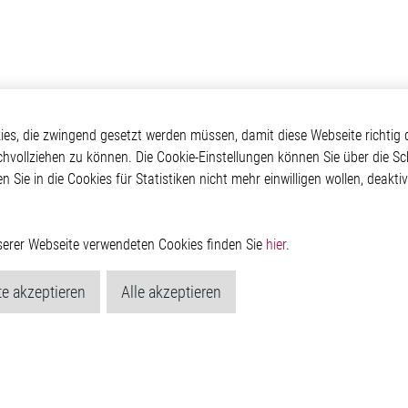
otive
Über Elmos
Weitere Links
s, die zwingend gesetzt werden müssen, damit diese Webseite richtig d
chvollziehen zu können. Die Cookie-Einstellungen können Sie über die Sc
Safety
Unternehmen
Glossar
en Sie in die Cookies für Statistiken nicht mehr einwilligen wollen, deak
 Convenience
Investor
Kontakt
nment
Newsroom
Hinweisgeberschutzs
g
Rechtliches
ain
Impressum
nserer Webseite verwendeten Cookies finden Sie
hier
.
Datenschutzerklärung
Cookie-Popup anzeig
e akzeptieren
Alle akzeptieren