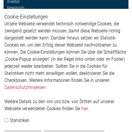
Investor
Newsroom
Cookie-Einstellungen
Weitere Links
Unsere Webseite verwendet technisch notwendige Cookies, die
Glossar
zwingend gesetzt werden müssen, damit diese Webseite richtig
Kontakt
dargestellt werden kann. Darüber hinaus setzen wir Statistik-
Hinweisgeberschutzsystem
Cookies ein, um den Erfolg dieser Webseite nachvollziehen zu
Rechtliches
können. Die Cookie-Einstellungen können Sie über die Schaltfläche
Impressum
„Cookie-Popup anzeigen“ (in der Regel links unten oder im Footer)
Datenschutzerklärung
jederzeit wieder bearbeiten. Sollten Sie in die Cookies für
Cookie-Popup anzeigen
Statistiken nicht mehr einwilligen wollen, deaktivieren Sie die
Checkboxen. Weitere Informationen finden Sie in unseren
Datenschutzhinweisen
.
Kontakt
Weitere Details zu den von uns bzw. von Dritten auf unserer
Elmos Semiconductor SE
Webseite verwendeten Cookies finden Sie
hier
.
Werkstättenstraße 18
51379 Leverkusen
Statistiken
Telefon: +49 (0) 2171 / 40 183-0
info[at]elmos.com