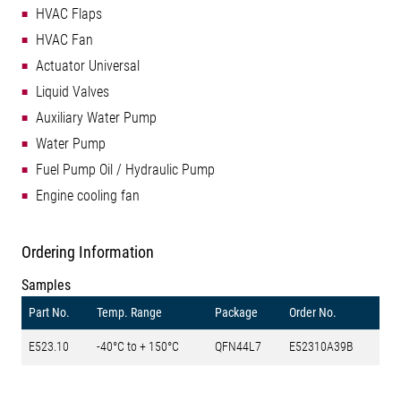
HVAC Flaps
HVAC Fan
Actuator Universal
Liquid Valves
Auxiliary Water Pump
Water Pump
Fuel Pump Oil / Hydraulic Pump
Engine cooling fan
Ordering Information
Samples
Part No.
Temp. Range
Package
Order No.
E523.10
-40°C to + 150°C
QFN44L7
E52310A39B