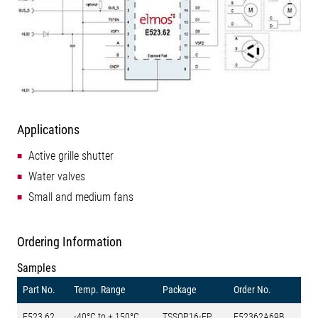
Applications
Active grille shutter
Water valves
Small and medium fans
Ordering Information
Samples
Part No.
Temp. Range
Package
Order No.
E523.62
-40°C to + 150°C
TSSOP16-EP
E52362A69B