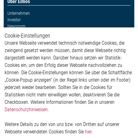
Über Elmos
Unternehmen
Investor
Newsroom
Cookie-Einstellungen
Weitere Links
Unsere Webseite verwendet technisch notwendige Cookies, die
Glossar
zwingend gesetzt werden müssen, damit diese Webseite richtig
Kontakt
dargestellt werden kann. Darüber hinaus setzen wir Statistik-
Hinweisgeberschutzsystem
Cookies ein, um den Erfolg dieser Webseite nachvollziehen zu
Rechtliches
können. Die Cookie-Einstellungen können Sie über die Schaltfläche
Impressum
„Cookie-Popup anzeigen“ (in der Regel links unten oder im Footer)
Datenschutzerklärung
jederzeit wieder bearbeiten. Sollten Sie in die Cookies für
Cookie-Popup anzeigen
Statistiken nicht mehr einwilligen wollen, deaktivieren Sie die
Checkboxen. Weitere Informationen finden Sie in unseren
Datenschutzhinweisen
.
Kontakt
Weitere Details zu den von uns bzw. von Dritten auf unserer
Elmos Semiconductor SE
Webseite verwendeten Cookies finden Sie
hier
.
Werkstättenstraße 18