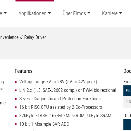
e
Applikationen
Über Elmos
Karriere
nvenience
Relay Driver
Features
Doc
ing
Voltage range 7V to 28V (5V to 42V peak)
Fre
ive
LIN 2.x (1.3, SAE-J2602 comp.) or PWM bidirectional
Fil
Several Diagnostic and Protection Funktions
Inf
ime
16 bit RISC CPU assisted by 2 Co-Processors
32kByte FLASH, 16kByte MaskROM, 4kByte SRAM
On 
10 bit 1 Msample SAR ADC