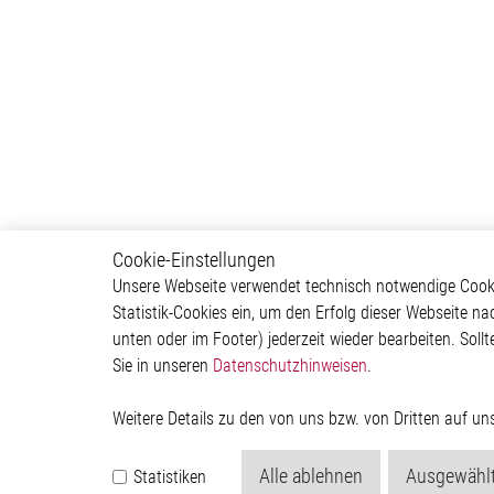
Cookie-Einstellungen
Body & Convenience
Autom
Unsere Webseite verwendet technisch notwendige Cookie
Statistik-Cookies ein, um den Erfolg dieser Webseite na
Actuator
ADAS & 
unten oder im Footer) jederzeit wieder bearbeiten. Sollt
Comfort
Body &
Sie in unseren
Datenschutzhinweisen
.
HVAC System
Infotai
Communication Module
Lightin
Power Supply
Powertr
Weitere Details zu den von uns bzw. von Dritten auf u
Relay Driver
Alle ablehnen
Ausgewählt
Statistiken