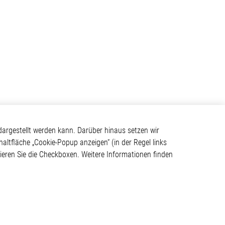
Kontakt
argestellt werden kann. Darüber hinaus setzen wir
haltfläche „Cookie-Popup anzeigen“ (in der Regel links
Elmos Semiconductor SE
tivieren Sie die Checkboxen. Weitere Informationen finden
Werkstättenstraße 18
ystem
51379 Leverkusen
Telefon: +49 (0) 2171 / 40
183-0
info[at]elmos.com
en
Handelsregister: