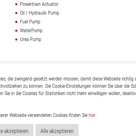
Powertrain Actuator
Oil / Hydraulic Pump
Fuel Pump
WaterPump
Urea Pump
otive
Über Elmos
Weitere Links
s, die zwingend gesetzt werden müssen, damit diese Webseite richtig d
chvollziehen zu können. Die Cookie-Einstellungen können Sie über die Sc
Safety
Unternehmen
Glossar
en Sie in die Cookies für Statistiken nicht mehr einwilligen wollen, deak
 Convenience
Investor
Kontakt
nment
Newsroom
Hinweisgeberschutzs
g
Rechtliches
ain
Impressum
nserer Webseite verwendeten Cookies finden Sie
hier
.
Datenschutzerklärung
Cookie-Popup anzeig
e akzeptieren
Alle akzeptieren