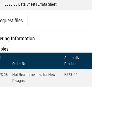
E523.05 Data Sheet | Errata Sheet
equest files
ering Information
ples
t
Alternative
.
Order No.
Product
23.05
Not Recommended for New
E523.06
Designs