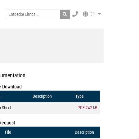
Search
DE
umentation
e Download
e
Description
Type
o Sheet
PDF
242 kB
Request
File
Description