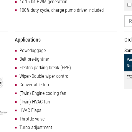
4x 16 bit PWM generation
100% duty cycle, charge pump driver included
R
Applications
Ord
Powerluggage
Sam
Belt pre-tightner
Par
No
Electric parking break (EPB)
Wiper/Double wiper control
E5
Convertable top
(Twin) Engine cooling fan
(Twin) HVAC fan
HVAC Flaps
Throttle valve
Turbo adjustment