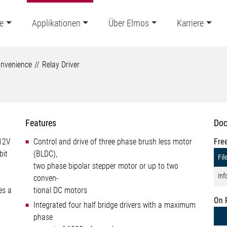
e
Applikationen
Über Elmos
Karriere
nvenience
Relay Driver
Features
Doc
 12V
Control and drive of three phase brush less motor
Fre
bit
(BLDC),
Fil
two phase bipolar stepper motor or up to two
Inf
conven-
es a
tional DC motors
On 
Integrated four half bridge drivers with a maximum
phase