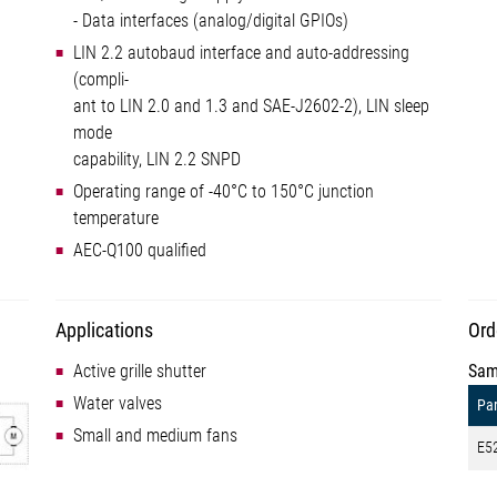
- Data interfaces (analog/digital GPIOs)
LIN 2.2 autobaud interface and auto-addressing
(compli-
ant to LIN 2.0 and 1.3 and SAE-J2602-2), LIN sleep
mode
capability, LIN 2.2 SNPD
Operating range of -40°C to 150°C junction
temperature
AEC-Q100 qualified
Applications
Ord
Active grille shutter
Sam
Water valves
Par
Small and medium fans
E5