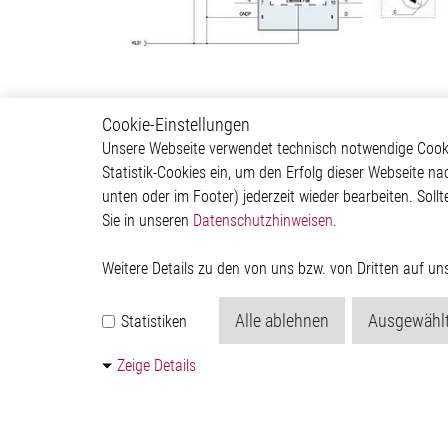
Cookie-Einstellungen
Body & Convenience
Autom
Unsere Webseite verwendet technisch notwendige Cookie
Statistik-Cookies ein, um den Erfolg dieser Webseite na
Actuator
ADAS & 
unten oder im Footer) jederzeit wieder bearbeiten. Sollt
Comfort
Body &
Sie in unseren
Datenschutzhinweisen
.
HVAC System
Infotai
Communication Module
Lightin
Power Supply
Powertr
Weitere Details zu den von uns bzw. von Dritten auf u
Relay Driver
Alle ablehnen
Ausgewählt
Statistiken
Zeige Details