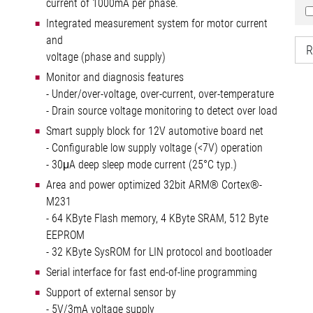
current of 1000mA per phase.
Integrated measurement system for motor current
and
R
voltage (phase and supply)
Monitor and diagnosis features
- Under/over-voltage, over-current, over-temperature
- Drain source voltage monitoring to detect over load
Smart supply block for 12V automotive board net
- Configurable low supply voltage (<7V) operation
- 30μA deep sleep mode current (25°C typ.)
Area and power optimized 32bit ARM® Cortex®-
M231
- 64 KByte Flash memory, 4 KByte SRAM, 512 Byte
EEPROM
- 32 KByte SysROM for LIN protocol and bootloader
Serial interface for fast end-of-line programming
Support of external sensor by
- 5V/3mA voltage supply