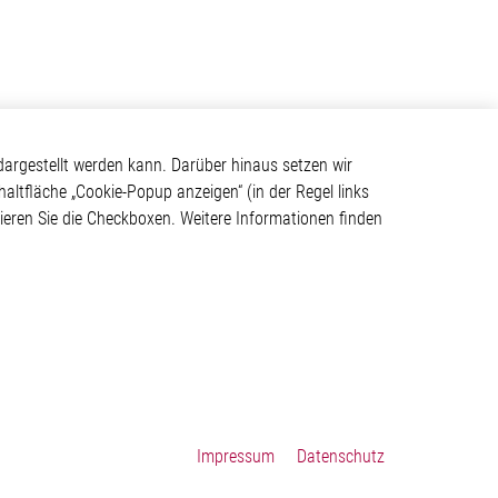
Kontakt
argestellt werden kann. Darüber hinaus setzen wir
haltfläche „Cookie-Popup anzeigen“ (in der Regel links
Elmos Semiconductor SE
tivieren Sie die Checkboxen. Weitere Informationen finden
Werkstättenstraße 18
ystem
51379 Leverkusen
Telefon: +49 (0) 2171 / 40
183-0
info[at]elmos.com
en
Handelsregister:
Köln HRB 123561
Impressum
Datenschutz