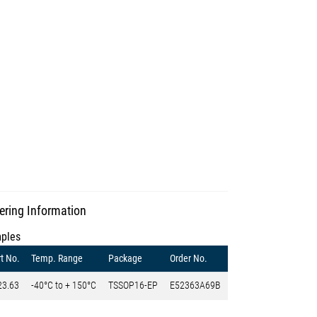
ering Information
ples
t No.
Temp. Range
Package
Order No.
23.63
-40°C to + 150°C
TSSOP16-EP
E52363A69B