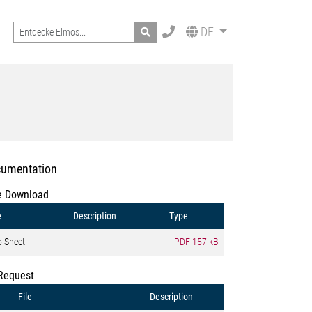
Search
DE
umentation
e Download
e
Description
Type
o Sheet
PDF
157 kB
Request
File
Description