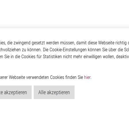
otive
Über Elmos
Weitere Links
s, die zwingend gesetzt werden müssen, damit diese Webseite richtig d
chvollziehen zu können. Die Cookie-Einstellungen können Sie über die Sc
Safety
Unternehmen
Glossar
en Sie in die Cookies für Statistiken nicht mehr einwilligen wollen, deak
 Convenience
Investor
Kontakt
nment
Newsroom
Hinweisgeberschutzs
g
Rechtliches
ain
Impressum
nserer Webseite verwendeten Cookies finden Sie
hier
.
Datenschutzerklärung
Cookie-Popup anzeig
e akzeptieren
Alle akzeptieren