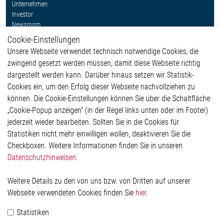
Unternehmen
Investor
Newsroom
Cookie-Einstellungen
Weitere Links
Unsere Webseite verwendet technisch notwendige Cookies, die
Glossar
zwingend gesetzt werden müssen, damit diese Webseite richtig
Kontakt
dargestellt werden kann. Darüber hinaus setzen wir Statistik-
Hinweisgeberschutzsystem
Cookies ein, um den Erfolg dieser Webseite nachvollziehen zu
Rechtliches
können. Die Cookie-Einstellungen können Sie über die Schaltfläche
Impressum
„Cookie-Popup anzeigen“ (in der Regel links unten oder im Footer)
Datenschutzerklärung
jederzeit wieder bearbeiten. Sollten Sie in die Cookies für
Cookie-Popup anzeigen
Statistiken nicht mehr einwilligen wollen, deaktivieren Sie die
Checkboxen. Weitere Informationen finden Sie in unseren
Datenschutzhinweisen
.
Kontakt
Weitere Details zu den von uns bzw. von Dritten auf unserer
Elmos Semiconductor SE
Webseite verwendeten Cookies finden Sie
hier
.
Werkstättenstraße 18
51379 Leverkusen
Statistiken
Telefon: +49 (0) 2171 / 40 183-0