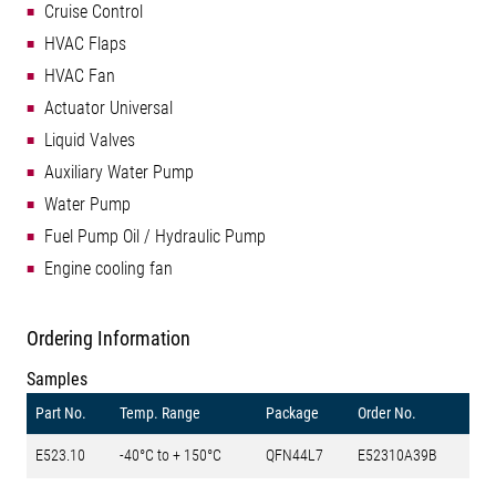
Cruise Control
HVAC Flaps
HVAC Fan
Actuator Universal
Liquid Valves
Auxiliary Water Pump
Water Pump
Fuel Pump Oil / Hydraulic Pump
Engine cooling fan
Ordering Information
Samples
Part No.
Temp. Range
Package
Order No.
E523.10
-40°C to + 150°C
QFN44L7
E52310A39B