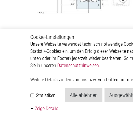
Cookie-Einstellungen
Body & Convenience
Autom
Unsere Webseite verwendet technisch notwendige Cookie
Statistik-Cookies ein, um den Erfolg dieser Webseite na
Actuator
ADAS & 
unten oder im Footer) jederzeit wieder bearbeiten. Sollt
Comfort
Body &
Sie in unseren
Datenschutzhinweisen
.
HVAC System
Infotai
Communication Module
Lightin
Power Supply
Powertr
Weitere Details zu den von uns bzw. von Dritten auf u
Relay Driver
Alle ablehnen
Ausgewählt
Statistiken
Zeige Details