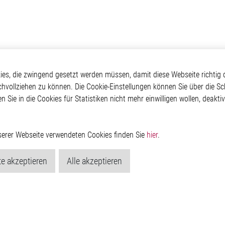
otive
Über Elmos
Weitere Links
s, die zwingend gesetzt werden müssen, damit diese Webseite richtig d
chvollziehen zu können. Die Cookie-Einstellungen können Sie über die Sc
Safety
Unternehmen
Glossar
en Sie in die Cookies für Statistiken nicht mehr einwilligen wollen, deak
 Convenience
Investor
Kontakt
nment
Newsroom
Hinweisgeberschutzs
g
Rechtliches
ain
Impressum
nserer Webseite verwendeten Cookies finden Sie
hier
.
Datenschutzerklärung
Cookie-Popup anzeig
e akzeptieren
Alle akzeptieren