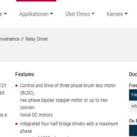
e
Applikationen
Über Elmos
Karriere
nvenience
Relay Driver
Features
Doc
 12V
Control and drive of three phase brush less motor
Fre
bit
(BLDC),
Fil
two phase bipolar stepper motor or up to two
Inf
conven-
es a
tional DC motors
On 
Integrated four half bridge drivers with a maximum
phase