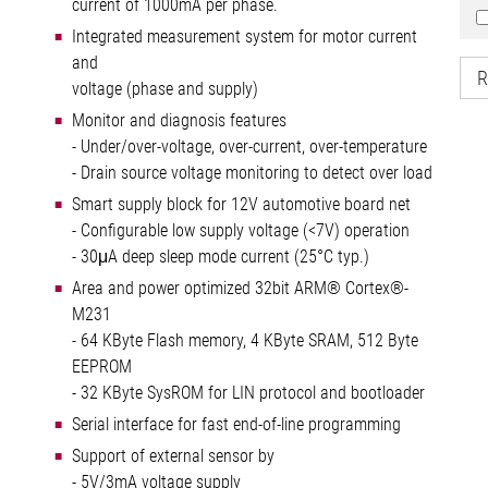
current of 1000mA per phase.
Integrated measurement system for motor current
and
R
voltage (phase and supply)
Monitor and diagnosis features
- Under/over-voltage, over-current, over-temperature
- Drain source voltage monitoring to detect over load
Smart supply block for 12V automotive board net
- Configurable low supply voltage (<7V) operation
- 30μA deep sleep mode current (25°C typ.)
Area and power optimized 32bit ARM® Cortex®-
M231
- 64 KByte Flash memory, 4 KByte SRAM, 512 Byte
EEPROM
- 32 KByte SysROM for LIN protocol and bootloader
Serial interface for fast end-of-line programming
Support of external sensor by
- 5V/3mA voltage supply