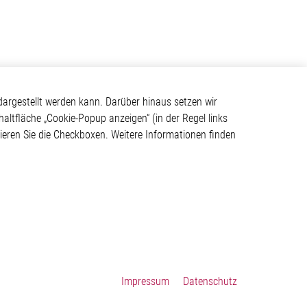
Kontakt
argestellt werden kann. Darüber hinaus setzen wir
haltfläche „Cookie-Popup anzeigen“ (in der Regel links
Elmos Semiconductor SE
tivieren Sie die Checkboxen. Weitere Informationen finden
Werkstättenstraße 18
ystem
51379 Leverkusen
Telefon: +49 (0) 2171 / 40
183-0
info[at]elmos.com
en
Handelsregister:
Köln HRB 123561
Impressum
Datenschutz