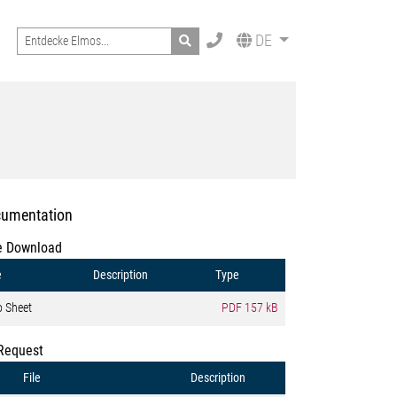
Search
DE
umentation
e Download
e
Description
Type
o Sheet
PDF
157 kB
Request
File
Description