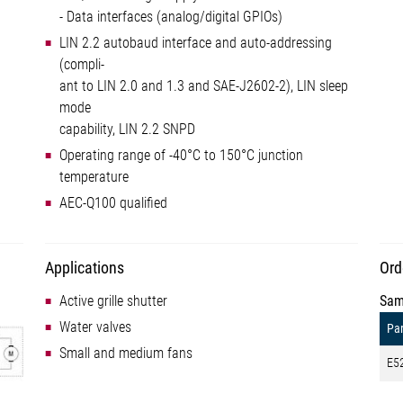
- Data interfaces (analog/digital GPIOs)
LIN 2.2 autobaud interface and auto-addressing
(compli-
ant to LIN 2.0 and 1.3 and SAE-J2602-2), LIN sleep
mode
capability, LIN 2.2 SNPD
Operating range of -40°C to 150°C junction
temperature
AEC-Q100 qualified
Applications
Ord
Active grille shutter
Sam
Water valves
Par
Small and medium fans
E5