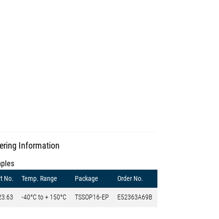
ering Information
ples
t No.
Temp. Range
Package
Order No.
23.63
-40°C to + 150°C
TSSOP16-EP
E52363A69B