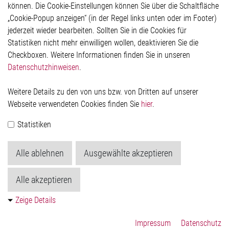
können. Die Cookie-Einstellungen können Sie über die Schaltfläche
Impressum
„Cookie-Popup anzeigen“ (in der Regel links unten oder im Footer)
Datenschutzerklärung
jederzeit wieder bearbeiten. Sollten Sie in die Cookies für
Cookie-Popup anzeigen
Statistiken nicht mehr einwilligen wollen, deaktivieren Sie die
Checkboxen. Weitere Informationen finden Sie in unseren
Datenschutzhinweisen
.
Kontakt
Weitere Details zu den von uns bzw. von Dritten auf unserer
Elmos Semiconductor SE
Webseite verwendeten Cookies finden Sie
hier
.
Werkstättenstraße 18
51379 Leverkusen
Statistiken
Telefon: +49 (0) 2171 / 40 183-0
info[at]elmos.com
Alle ablehnen
Ausgewählte akzeptieren
Handelsregister:
Köln HRB 123561
Alle akzeptieren
Zeige Details
Impressum
Datenschutz