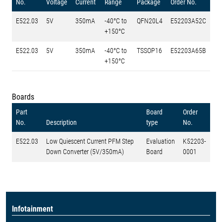
No.
Voltage
Current
Range
Package
Order No.
E522.03
5V
350mA
-40°C to
QFN20L4
E52203A52C
+150°C
E522.03
5V
350mA
-40°C to
TSSOP16
E52203A65B
+150°C
Boards
Part
Board
Order
No.
Description
type
No.
E522.03
Low Quiescent Current PFM Step
Evaluation
K52203-
Down Converter (5V/350mA)
Board
0001
Infotainment