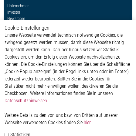
Unternehmen
Investor
Newsroom
Cookie-Einstellungen
Weitere Links
Unsere Webseite verwendet technisch notwendige Cookies, die
Glossar
zwingend gesetzt werden müssen, damit diese Webseite richtig
Kontakt
dargestellt werden kann. Darüber hinaus setzen wir Statistik-
Hinweisgeberschutzsystem
Cookies ein, um den Erfolg dieser Webseite nachvollziehen zu
Rechtliches
können. Die Cookie-Einstellungen können Sie über die Schaltfläche
Impressum
„Cookie-Popup anzeigen“ (in der Regel links unten oder im Footer)
Datenschutzerklärung
jederzeit wieder bearbeiten. Sollten Sie in die Cookies für
Cookie-Popup anzeigen
Statistiken nicht mehr einwilligen wollen, deaktivieren Sie die
Checkboxen. Weitere Informationen finden Sie in unseren
Datenschutzhinweisen
.
Kontakt
Weitere Details zu den von uns bzw. von Dritten auf unserer
Elmos Semiconductor SE
Webseite verwendeten Cookies finden Sie
hier
.
Werkstättenstraße 18
51379 Leverkusen
Statistiken