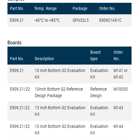
Part No.
Temp. Range
Package
Order No.
E909.21
-40°C to +85°C
QFN32L5
E90921A61C
Boards
Board
Order
Part No.
Description
type
No.
E909.21
10 inch Bottom G2 Evaluation
Evaluation
M141 or
Kit
Kit
M142
E909.21/22
10inch Bottom G2 Reference
Reference
M1003D
Design Package
Design
E909.21/22
13 inch Bottom G2 Evaluation
Evaluation
M143
Kit
Kit
E909.21/22
15 inch Bottom G2 Evaluation
Evaluation
M144
Kit
Kit