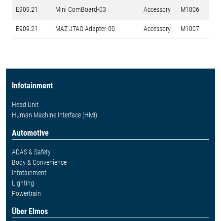
E909.21
Mini ComBoard-03
Accessory
M1006
E909.21
MAZ JTAG Adapter-00
Accessory
M1007
Infotainment
Head Unit
Human Machine Interface (HMI)
Automotive
ADAS & Safety
Body & Convenience
Infotainment
Lighting
Powertrain
Über Elmos