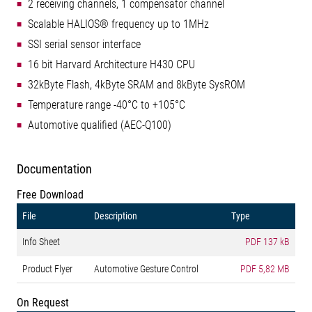
2 receiving channels, 1 compensator channel
Scalable HALIOS® frequency up to 1MHz
SSI serial sensor interface
16 bit Harvard Architecture H430 CPU
32kByte Flash, 4kByte SRAM and 8kByte SysROM
Temperature range -40°C to +105°C
Automotive qualified (AEC-Q100)
Documentation
Free Download
File
Description
Type
Info Sheet
PDF
137 kB
Product Flyer
Automotive Gesture Control
PDF
5,82 MB
On Request