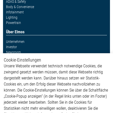
ADAS & Safety
Body & Convenience
Infotainment
Lighting
Powertrain
Über Elmos
Unternehmen
Investor
Newsroom
Cookie-Einstellungen
Weitere Links
Unsere Webseite verwendet technisch notwendige Cookies, die
Glossar
zwingend gesetzt werden müssen, damit diese Webseite richtig
Kontakt
dargestellt werden kann. Darüber hinaus setzen wir Statistik-
Hinweisgeberschutzsystem
Cookies ein, um den Erfolg dieser Webseite nachvollziehen zu
Rechtliches
können. Die Cookie-Einstellungen können Sie über die Schaltfläche
Impressum
„Cookie-Popup anzeigen“ (in der Regel links unten oder im Footer)
Datenschutzerklärung
jederzeit wieder bearbeiten. Sollten Sie in die Cookies für
Cookie-Popup anzeigen
Statistiken nicht mehr einwilligen wollen, deaktivieren Sie die