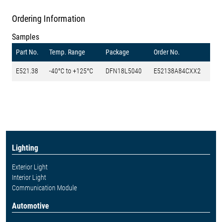
Ordering Information
Samples
Part No.
Temp. Range
Package
Order No.
E521.38
-40°C to +125°C
DFN18L5040
E52138A84CXX2
Lighting
Exterior Light
Interior Light
Communication Module
Automotive