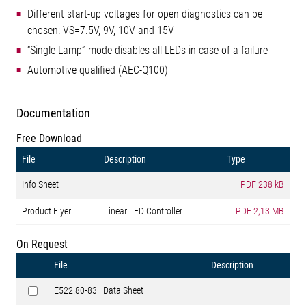
Different start-up voltages for open diagnostics can be
chosen: VS=7.5V, 9V, 10V and 15V
“Single Lamp” mode disables all LEDs in case of a failure
Automotive qualified (AEC-Q100)
Documentation
Free Download
File
Description
Type
Info Sheet
PDF
238 kB
Product Flyer
Linear LED Controller
PDF
2,13 MB
On Request
File
Description
E522.80-83 | Data Sheet