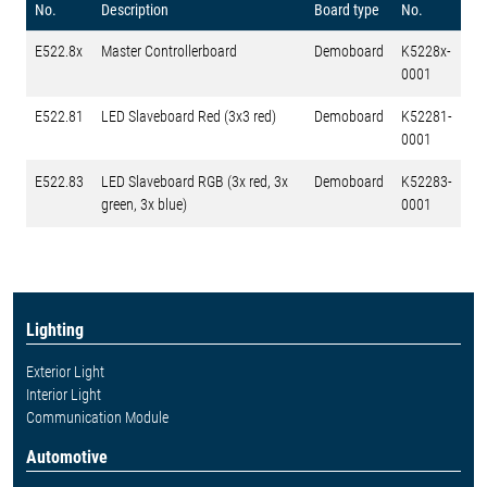
No.
Description
Board type
No.
E522.8x
Master Controllerboard
Demoboard
K5228x-
0001
E522.81
LED Slaveboard Red (3x3 red)
Demoboard
K52281-
0001
E522.83
LED Slaveboard RGB (3x red, 3x
Demoboard
K52283-
green, 3x blue)
0001
Lighting
Exterior Light
Interior Light
Communication Module
Automotive