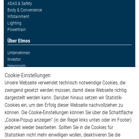
ADAS & Safety
Body & Convenience
Infotainment
Lighting
Powertrain
Über Elmos
Unternehmen
Investor
Newsroom
Cookie-Einstellungen
Weitere Links
Unsere Webseite verwendet technisch notwendige Cookies, die
Glossar
zwingend gesetzt werden müssen, damit diese Webseite richtig
Kontakt
dargestellt werden kann. Darüber hinaus setzen wir Statistik-
Hinweisgeberschutzsystem
Cookies ein, um den Erfolg dieser Webseite nachvollziehen zu
Rechtliches
können. Die Cookie-Einstellungen können Sie über die Schaltfläche
Impressum
„Cookie-Popup anzeigen“ (in der Regel links unten oder im Footer)
Datenschutzerklärung
jederzeit wieder bearbeiten. Sollten Sie in die Cookies für
Cookie-Popup anzeigen
Statistiken nicht mehr einwilligen wollen, deaktivieren Sie die