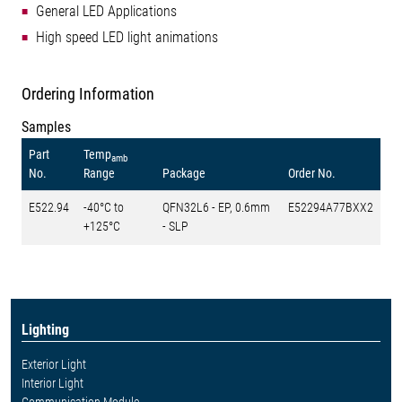
General LED Applications
High speed LED light animations
Ordering Information
Samples
Part
Temp
amb
No.
Range
Package
Order No.
E522.94
-40°C to
QFN32L6 - EP, 0.6mm
E52294A77BXX2
+125°C
- SLP
Lighting
Exterior Light
Interior Light