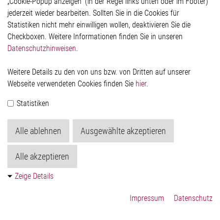
„Cookie-Popup anzeigen“ (in der Regel links unten oder im Footer)
Datenschutzerklärung
jederzeit wieder bearbeiten. Sollten Sie in die Cookies für
Cookie-Popup anzeigen
Statistiken nicht mehr einwilligen wollen, deaktivieren Sie die
Checkboxen. Weitere Informationen finden Sie in unseren
Datenschutzhinweisen
.
Kontakt
Weitere Details zu den von uns bzw. von Dritten auf unserer
Elmos Semiconductor SE
Webseite verwendeten Cookies finden Sie
hier
.
Werkstättenstraße 18
51379 Leverkusen
Statistiken
Telefon: +49 (0) 2171 / 40 183-0
info[at]elmos.com
Alle ablehnen
Ausgewählte akzeptieren
Handelsregister:
Köln HRB 123561
Alle akzeptieren
Zeige Details
Impressum
Datenschutz
© 2026 by Elmos Semiconductor SE