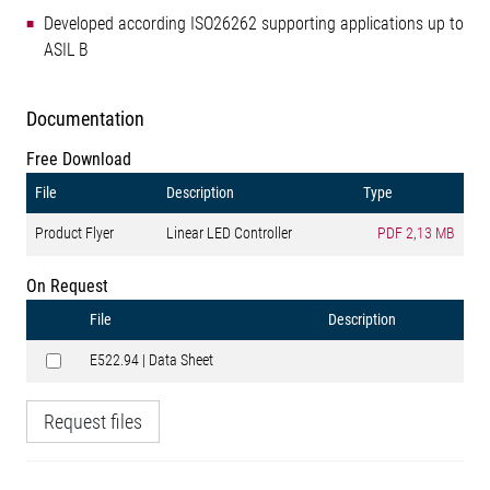
Developed according ISO26262 supporting applications up to
ASIL B
Documentation
Free Download
File
Description
Type
Product Flyer
Linear LED Controller
PDF
2,13 MB
On Request
File
Description
E522.94 | Data Sheet
Request files