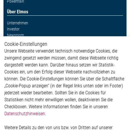
Powertrain
Über Elmos
Unternehmen
Investor
Newsroom
Cookie-Einstellungen
Weitere Links
Unsere Webseite verwendet technisch notwendige Cookies, die
Glossar
zwingend gesetzt werden müssen, damit diese Webseite richtig
Kontakt
dargestellt werden kann. Darüber hinaus setzen wir Statistik-
Hinweisgeberschutzsystem
Cookies ein, um den Erfolg dieser Webseite nachvollziehen zu
Rechtliches
können. Die Cookie-Einstellungen können Sie über die Schaltfläche
Impressum
„Cookie-Popup anzeigen“ (in der Regel links unten oder im Footer)
Datenschutzerklärung
jederzeit wieder bearbeiten. Sollten Sie in die Cookies für
Cookie-Popup anzeigen
Statistiken nicht mehr einwilligen wollen, deaktivieren Sie die
Checkboxen. Weitere Informationen finden Sie in unseren
Datenschutzhinweisen
.
Kontakt
Weitere Details zu den von uns bzw. von Dritten auf unserer
Elmos Semiconductor SE