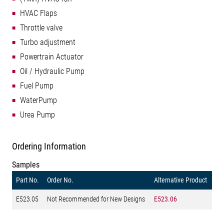
HVAC Flaps
Throttle valve
Turbo adjustment
Powertrain Actuator
Oil / Hydraulic Pump
Fuel Pump
WaterPump
Urea Pump
Ordering Information
Samples
Part No.
Order No.
Alternative Product
E523.05
Not Recommended for New Designs
E523.06