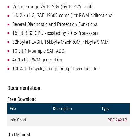
Voltage range 7V to 28V (5V to 42V peak)
LIN 2.x (1.3, SAE-J2602 comp.) or PWM bidirectional
Several Diagnostic and Protection Funktions
16 bit RISC CPU assisted by 2 Co-Processors
32kByte FLASH, 16kByte MaskROM, 4kByte SRAM
10 bit 1 Msample SAR ADC
4x 16 bit PWM generation
100% duty cycle, charge pump driver included
Documentation
Free Download
File
Description
Type
Info Sheet
PDF
242 kB
On Request