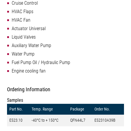
Cruise Control
HVAC Flaps
HVAC Fan
Actuator Universal
Liquid Valves
Auxiliary Water Pump
Water Pump
Fuel Pump Oil / Hydraulic Pump
Engine cooling fan
Ordering Information
Samples
Part No.
Temp. Range
Package
Order No.
E523.10
-40°C to + 150°C
QFN44L7
E52310A39B