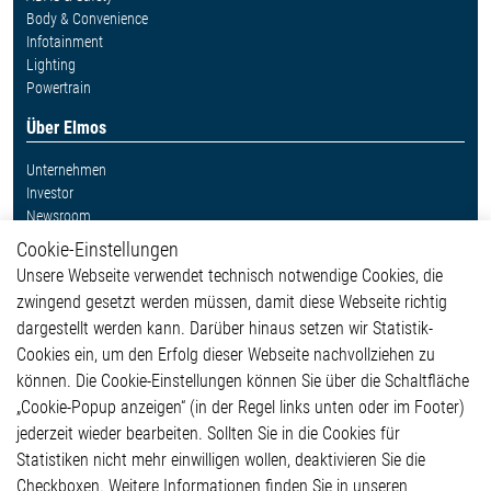
Body & Convenience
Infotainment
Lighting
Powertrain
Über Elmos
Unternehmen
Investor
Newsroom
Cookie-Einstellungen
Weitere Links
Unsere Webseite verwendet technisch notwendige Cookies, die
Glossar
zwingend gesetzt werden müssen, damit diese Webseite richtig
Kontakt
dargestellt werden kann. Darüber hinaus setzen wir Statistik-
Hinweisgeberschutzsystem
Cookies ein, um den Erfolg dieser Webseite nachvollziehen zu
Rechtliches
können. Die Cookie-Einstellungen können Sie über die Schaltfläche
Impressum
„Cookie-Popup anzeigen“ (in der Regel links unten oder im Footer)
Datenschutzerklärung
jederzeit wieder bearbeiten. Sollten Sie in die Cookies für
Cookie-Popup anzeigen
Statistiken nicht mehr einwilligen wollen, deaktivieren Sie die
Checkboxen. Weitere Informationen finden Sie in unseren