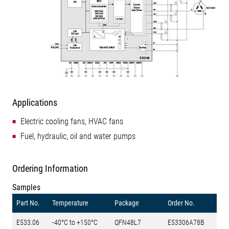
Applications
Electric cooling fans, HVAC fans
Fuel, hydraulic, oil and water pumps
Ordering Information
Samples
Part No.
Temperature
Package
Order No.
E533.06
-40°C to +150°C
QFN48L7
E53306A78B