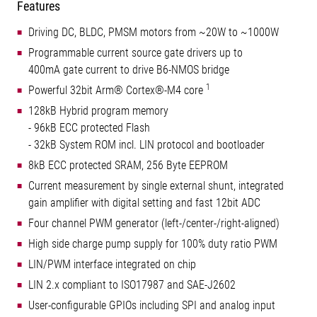
Features
Driving DC, BLDC, PMSM motors from ~20W to ~1000W
Programmable current source gate drivers up to
400mA gate current to drive B6-NMOS bridge
1
Powerful 32bit Arm® Cortex®-M4 core
128kB Hybrid program memory
- 96kB ECC protected Flash
- 32kB System ROM incl. LIN protocol and bootloader
8kB ECC protected SRAM, 256 Byte EEPROM
Current measurement by single external shunt, integrated
gain amplifier with digital setting and fast 12bit ADC
Four channel PWM generator (left-/center-/right-aligned)
High side charge pump supply for 100% duty ratio PWM
LIN/PWM interface integrated on chip
LIN 2.x compliant to ISO17987 and SAE-J2602
User-configurable GPIOs including SPI and analog input