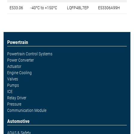
E533.06
-40°C to +150°C
LQFP48L7EP
E53306A99H
Powertrain
Powertrain Control Systems
Power Converter
Actuator
Engine Cooling
Valves
Pumps
ICE
Relay Driver
Pressure
Communication Module
Automotive
ADAS & Safety