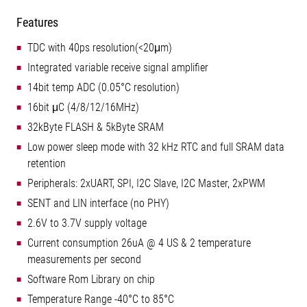
Features
TDC with 40ps resolution(<20μm)
Integrated variable receive signal amplifier
14bit temp ADC (0.05°C resolution)
16bit μC (4/8/12/16MHz)
32kByte FLASH & 5kByte SRAM
Low power sleep mode with 32 kHz RTC and full SRAM data
retention
Peripherals: 2xUART, SPI, I2C Slave, I2C Master, 2xPWM
SENT and LIN interface (no PHY)
2.6V to 3.7V supply voltage
Current consumption 26uA @ 4 US & 2 temperature
measurements per second
Software Rom Library on chip
Temperature Range -40°C to 85°C