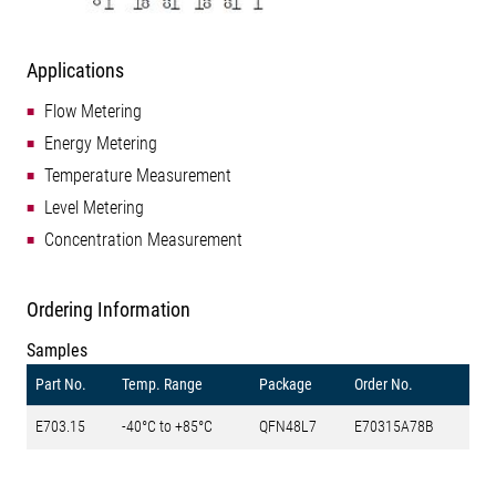
Applications
Flow Metering
Energy Metering
Temperature Measurement
Level Metering
Concentration Measurement
Ordering Information
Samples
Part No.
Temp. Range
Package
Order No.
E703.15
-40°C to +85°C
QFN48L7
E70315A78B