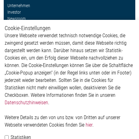
Unternehmen
Investor
Newsroom
Cookie-Einstellungen
Weitere Links
Unsere Webseite verwendet technisch notwendige Cookies, die
Glossar
zwingend gesetzt werden müssen, damit diese Webseite richtig
Kontakt
dargestellt werden kann. Darüber hinaus setzen wir Statistik-
Hinweisgeberschutzsystem
Cookies ein, um den Erfolg dieser Webseite nachvollziehen zu
Rechtliches
können. Die Cookie-Einstellungen können Sie über die Schaltfläche
Impressum
„Cookie-Popup anzeigen“ (in der Regel links unten oder im Footer)
Datenschutzerklärung
jederzeit wieder bearbeiten. Sollten Sie in die Cookies für
Cookie-Popup anzeigen
Statistiken nicht mehr einwilligen wollen, deaktivieren Sie die
Checkboxen. Weitere Informationen finden Sie in unseren
Datenschutzhinweisen
.
Kontakt
Weitere Details zu den von uns bzw. von Dritten auf unserer
Elmos Semiconductor SE
Webseite verwendeten Cookies finden Sie
hier
.
Werkstättenstraße 18
51379 Leverkusen
Statistiken