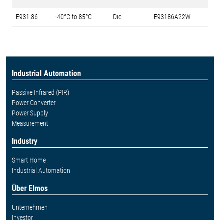
E931.86
-40°C to 85°C
Die
E93186A22W
Industrial Automation
Passive Infrared (PIR)
Power Converter
Power Supply
Measurement
Industry
Smart Home
Industrial Automation
Über Elmos
Unternehmen
Investor