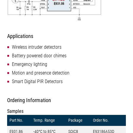
Applications
Wireless intruder detectors
Battery powered door chimes
Emergency lighting
Motion and presence detection
Smart Digital PIR Detectors
Ordering Information
Samples
Part No.
Temp. Range
Package
Order No.
E931.86
-40°C to 85°C
SOIC8
E93186A53D