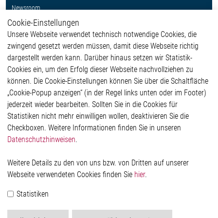
Newsroom
Cookie-Einstellungen
Weitere Links
Unsere Webseite verwendet technisch notwendige Cookies, die
Glossar
zwingend gesetzt werden müssen, damit diese Webseite richtig
Kontakt
dargestellt werden kann. Darüber hinaus setzen wir Statistik-
Hinweisgeberschutzsystem
Cookies ein, um den Erfolg dieser Webseite nachvollziehen zu
Rechtliches
können. Die Cookie-Einstellungen können Sie über die Schaltfläche
Impressum
„Cookie-Popup anzeigen“ (in der Regel links unten oder im Footer)
Datenschutzerklärung
jederzeit wieder bearbeiten. Sollten Sie in die Cookies für
Cookie-Popup anzeigen
Statistiken nicht mehr einwilligen wollen, deaktivieren Sie die
Checkboxen. Weitere Informationen finden Sie in unseren
Datenschutzhinweisen
.
Kontakt
Weitere Details zu den von uns bzw. von Dritten auf unserer
Elmos Semiconductor SE
Webseite verwendeten Cookies finden Sie
hier
.
Werkstättenstraße 18
51379 Leverkusen
Statistiken
Telefon: +49 (0) 2171 / 40 183-0
info[at]elmos.com