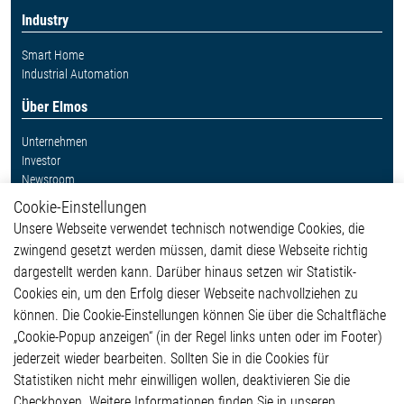
Industry
Smart Home
Industrial Automation
Über Elmos
Unternehmen
Investor
Newsroom
Cookie-Einstellungen
Weitere Links
Unsere Webseite verwendet technisch notwendige Cookies, die
Glossar
zwingend gesetzt werden müssen, damit diese Webseite richtig
Kontakt
dargestellt werden kann. Darüber hinaus setzen wir Statistik-
Hinweisgeberschutzsystem
Cookies ein, um den Erfolg dieser Webseite nachvollziehen zu
Rechtliches
können. Die Cookie-Einstellungen können Sie über die Schaltfläche
Impressum
„Cookie-Popup anzeigen“ (in der Regel links unten oder im Footer)
Datenschutzerklärung
jederzeit wieder bearbeiten. Sollten Sie in die Cookies für
Cookie-Popup anzeigen
Statistiken nicht mehr einwilligen wollen, deaktivieren Sie die
Checkboxen. Weitere Informationen finden Sie in unseren