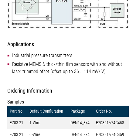
Applications
Industrial pressure transmitters
Resistve MEMS & thick/thin film sensors with and without
laser trimmed ofset (ofset up to 36 .. 114 mV/lV)
Ordering Information
Samples
Part No.
Default Confiuration
Package
Order No.
E703.21
1-Wire
DFN14_3x4
E70321A74C458
E703.21
0-Wire
DFN14_3x4
E70321A74C459