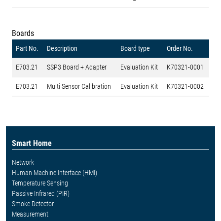
Boards
Part No.
Description
Board type
Order No.
E703.21
SSP3 Board + Adapter
Evaluation Kit
K70321-0001
E703.21
Multi Sensor Calibration
Evaluation Kit
K70321-0002
Smart Home
Network
Human Machine Interface (HMI)
Temperature Sensing
Passive Infrared (PIR)
Smoke Detector
Measurement