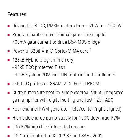
Features
Driving DC, BLDC, PMSM motors from ~20W to ~1000W
Programmable current source gate drivers up to
400mA gate current to drive B6-NMOS bridge
1
Powerful 32bit Arm® Cortex®-M4 core
128kB Hybrid program memory
- 96kB ECC protected Flash
- 32kB System ROM incl. LIN protocol and bootloader
8kB ECC protected SRAM, 256 Byte EEPROM
Current measurement by single external shunt, integrated
gain amplifier with digital setting and fast 12bit ADC
Four channel PWM generator (left-/center-/right-aligned)
High side charge pump supply for 100% duty ratio PWM
LIN/PWM interface integrated on chip
LIN 2.x compliant to ISO17987 and SAE-J2602