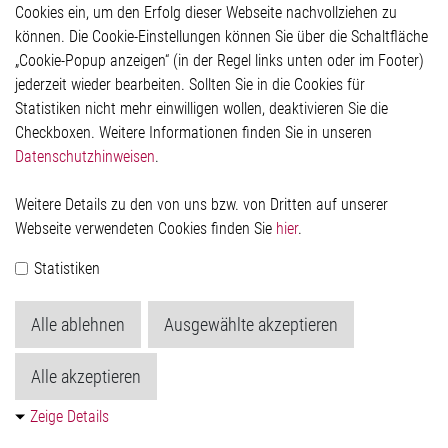
Hinweisgeberschutzsystem
Cookies ein, um den Erfolg dieser Webseite nachvollziehen zu
Rechtliches
können. Die Cookie-Einstellungen können Sie über die Schaltfläche
Impressum
„Cookie-Popup anzeigen“ (in der Regel links unten oder im Footer)
Datenschutzerklärung
jederzeit wieder bearbeiten. Sollten Sie in die Cookies für
Cookie-Popup anzeigen
Statistiken nicht mehr einwilligen wollen, deaktivieren Sie die
Checkboxen. Weitere Informationen finden Sie in unseren
Datenschutzhinweisen
.
Kontakt
Weitere Details zu den von uns bzw. von Dritten auf unserer
Elmos Semiconductor SE
Webseite verwendeten Cookies finden Sie
hier
.
Werkstättenstraße 18
51379 Leverkusen
Statistiken
Telefon: +49 (0) 2171 / 40 183-0
info[at]elmos.com
Alle ablehnen
Ausgewählte akzeptieren
Handelsregister:
Köln HRB 123561
Alle akzeptieren
Zeige Details