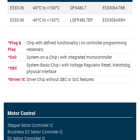
E533.06
-40°C to +150°C
QFN48L7
E53306A78B
E533.06
-40°C to +150°C
LQFP48L7EP
E53306A99H
*Plug &
Chip with defined functionality | no controller programming
Play
necessary
*SoC
System-on-a-Chip | with integrated microcontroller
System-Basic-Chip | with Voltage Regulator Reset, Watchdog,
*SBC
physical Interface
*Driver IC
Driver Chip without SBC or SoC features
Motor Control
Stepper Motor Controller IC
Brushless DC Motor Controller IC
DC Motor Controller IC