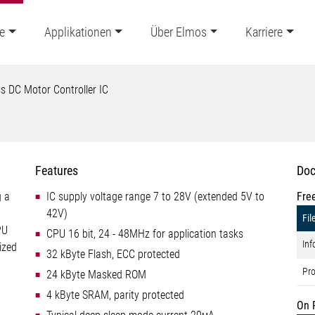
e
Applikationen
Über Elmos
Karriere
s DC Motor Controller IC
Features
Doc
g a
IC supply voltage range 7 to 28V (extended 5V to
Fre
42V)
Fil
PU
CPU 16 bit, 24 - 48MHz for application tasks
Inf
ized
32 kByte Flash, ECC protected
Pro
24 kByte Masked ROM
4 kByte SRAM, parity protected
On 