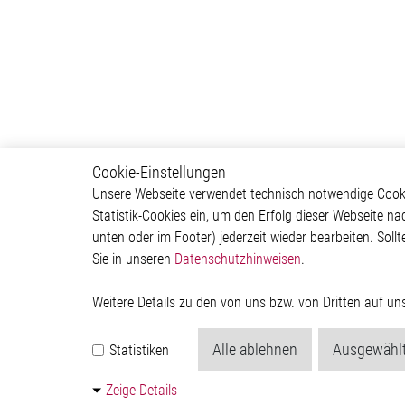
Cookie-Einstellungen
Motor Control
Produ
Unsere Webseite verwendet technisch notwendige Cookie
Statistik-Cookies ein, um den Erfolg dieser Webseite na
Stepper Motor Controller IC
Motor C
unten oder im Footer) jederzeit wieder bearbeiten. Sollt
Brushless DC Motor
Interfac
Sie in unseren
Datenschutzhinweisen
.
Controller IC
Sensor 
DC Motor Controller IC
Special 
Power 
Weitere Details zu den von uns bzw. von Dritten auf u
Quantu
Generat
Alle ablehnen
Ausgewählt
Statistiken
Kontakt
Zeige Details