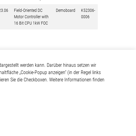
23.06
Field-Oriented DC
Demoboard
K52306-
Motor Controller with
0006
16 Bit CPU 1kW FOC
Kontakt
argestellt werden kann. Darüber hinaus setzen wir
haltfläche „Cookie-Popup anzeigen“ (in der Regel links
Elmos Semiconductor SE
tivieren Sie die Checkboxen. Weitere Informationen finden
Werkstättenstraße 18
ystem
51379 Leverkusen
Telefon: +49 (0) 2171 / 40
183-0
info[at]elmos.com
en
Handelsregister:
Köln HRB 123561