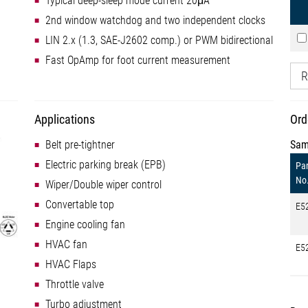
Typical deep-sleep mode current 20μA
2nd window watchdog and two independent clocks
LIN 2.x (1.3, SAE-J2602 comp.) or PWM bidirectional
Fast OpAmp for foot current measurement
R
Applications
Ord
Belt pre-tightner
Sam
Electric parking break (EPB)
Par
No
Wiper/Double wiper control
Convertable top
E5
Engine cooling fan
HVAC fan
E5
HVAC Flaps
Throttle valve
Turbo adjustment