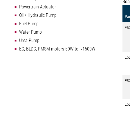
Boa
Powertrain Actuator
Oil / Hydraulic Pump
Par
Fuel Pump
E5
Water Pump
Urea Pump
EC, BLDC, PMSM motors 50W to ~1500W
E5
E5
E5