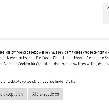
E5
kte
Applikationen
Weitere Links
s, die zwingend gesetzt werden müssen, damit diese Webseite richtig d
chvollziehen zu können. Die Cookie-Einstellungen können Sie über die Sc
ontrol ICs
Automotive
Glossar
en Sie in die Cookies für Statistiken nicht mehr einwilligen wollen, deak
e ICs
Our Solutions
Kontakt
ICs
Non-Automotive
Hinweisgeberschutzs
Projects
Virtueller Messestand
Rechtliches
Management ICs
Impressum
nserer Webseite verwendeten Cookies finden Sie
hier
.
m Random Number
Datenschutzerklärung
or
Cookie-Popup anzeig
e akzeptieren
Alle akzeptieren