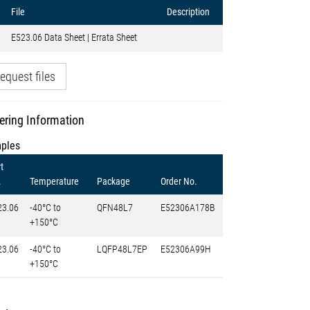
File
Description
E523.06 Data Sheet | Errata Sheet
equest files
ering Information
ples
t
.
Temperature
Package
Order No.
23.06
-40°C to
QFN48L7
E52306A178B
+150°C
23.06
-40°C to
LQFP48L7EP
E52306A99H
+150°C