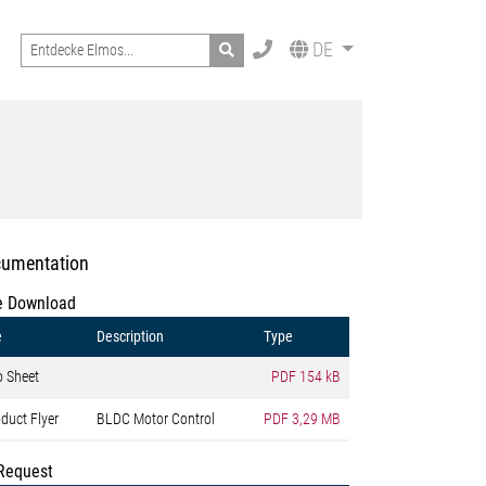
Search
DE
umentation
e Download
e
Description
Type
o Sheet
PDF
154 kB
duct Flyer
BLDC Motor Control
PDF
3,29 MB
Request