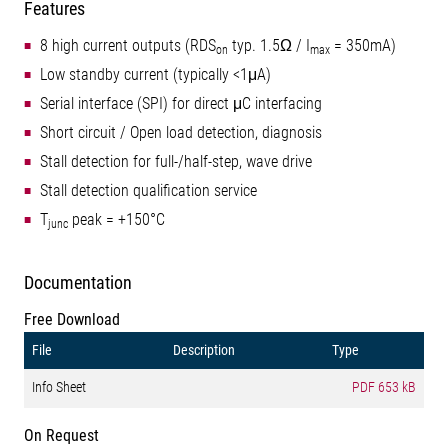
Features
8 high current outputs (RDS
typ. 1.5Ω / I
= 350mA)
on
max
Low standby current (typically <1μA)
Serial interface (SPI) for direct μC interfacing
Short circuit / Open load detection, diagnosis
Stall detection for full-/half-step, wave drive
Stall detection qualification service
T
peak = +150°C
junc
Documentation
Free Download
File
Description
Type
Info Sheet
PDF
653 kB
On Request