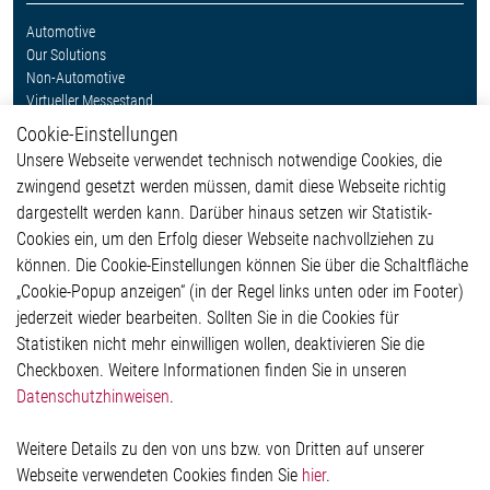
Automotive
Our Solutions
Non-Automotive
Virtueller Messestand
Cookie-Einstellungen
Weitere Links
Unsere Webseite verwendet technisch notwendige Cookies, die
Glossar
zwingend gesetzt werden müssen, damit diese Webseite richtig
Kontakt
dargestellt werden kann. Darüber hinaus setzen wir Statistik-
Hinweisgeberschutzsystem
Cookies ein, um den Erfolg dieser Webseite nachvollziehen zu
Rechtliches
können. Die Cookie-Einstellungen können Sie über die Schaltfläche
Impressum
„Cookie-Popup anzeigen“ (in der Regel links unten oder im Footer)
Datenschutzerklärung
jederzeit wieder bearbeiten. Sollten Sie in die Cookies für
Cookie-Popup anzeigen
Statistiken nicht mehr einwilligen wollen, deaktivieren Sie die
Checkboxen. Weitere Informationen finden Sie in unseren
Datenschutzhinweisen
.
Kontakt
Weitere Details zu den von uns bzw. von Dritten auf unserer
Elmos Semiconductor SE
Webseite verwendeten Cookies finden Sie
hier
.
Werkstättenstraße 18