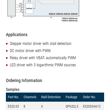
Applications
Stepper motor driver with stall detection
DC motor driver with PWM
Relay driver with VBAT- automatically PWM
LED driver with 3 logarithmic PWM sources
Ordering Information
Samples
Part No.
Channels
Stall Detection
Package
Order No.
E520.03
8
X
QFN32L5
E52003A61C