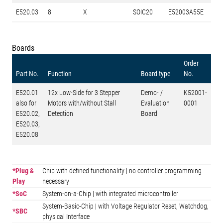
E520.03
8
X
SOIC20
E52003A55E
Boards
Order
Part No.
Function
Board type
No.
E520.01
12x Low-Side for 3 Stepper
Demo- /
K52001-
also for
Motors with/without Stall
Evaluation
0001
E520.02,
Detection
Board
E520.03,
E520.08
*Plug &
Chip with defined functionality | no controller programming
Play
necessary
*SoC
System-on-a-Chip | with integrated microcontroller
System-Basic-Chip | with Voltage Regulator Reset, Watchdog,
*SBC
physical Interface