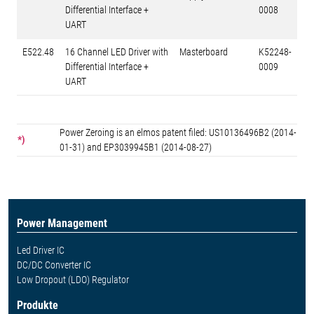
Differential Interface +
0008
UART
E522.48
16 Channel LED Driver with
Masterboard
K52248-
Differential Interface +
0009
UART
Power Zeroing is an elmos patent filed: US10136496B2 (2014-
*)
01-31) and EP3039945B1 (2014-08-27)
Power Management
Led Driver IC
DC/DC Converter IC
Low Dropout (LDO) Regulator
Produkte