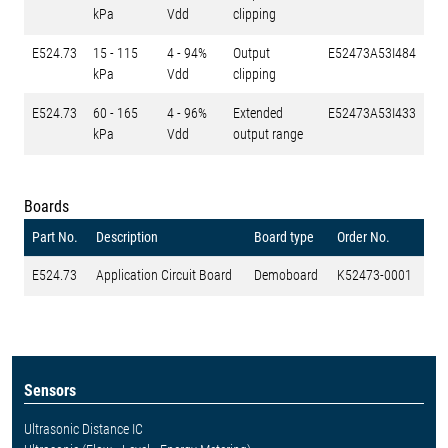
kPa
Vdd
clipping
E524.73
15 - 115
4 - 94%
Output
E52473A53I484
kPa
Vdd
clipping
E524.73
60 - 165
4 - 96%
Extended
E52473A53I433
kPa
Vdd
output range
Boards
Part No.
Description
Board type
Order No.
E524.73
Application Circuit Board
Demoboard
K52473-0001
Sensors
Ultrasonic Distance IC