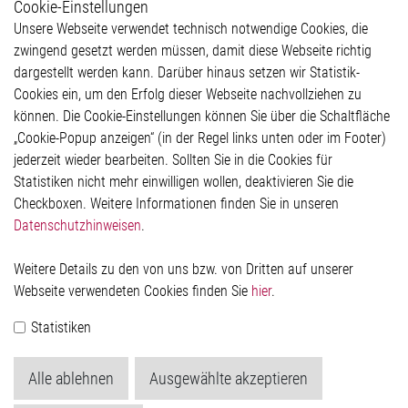
Cookie-Einstellungen
Weitere Links
Unsere Webseite verwendet technisch notwendige Cookies, die
Glossar
zwingend gesetzt werden müssen, damit diese Webseite richtig
Kontakt
dargestellt werden kann. Darüber hinaus setzen wir Statistik-
Hinweisgeberschutzsystem
Cookies ein, um den Erfolg dieser Webseite nachvollziehen zu
Rechtliches
können. Die Cookie-Einstellungen können Sie über die Schaltfläche
Impressum
„Cookie-Popup anzeigen“ (in der Regel links unten oder im Footer)
Datenschutzerklärung
jederzeit wieder bearbeiten. Sollten Sie in die Cookies für
Cookie-Popup anzeigen
Statistiken nicht mehr einwilligen wollen, deaktivieren Sie die
Checkboxen. Weitere Informationen finden Sie in unseren
Datenschutzhinweisen
.
Kontakt
Weitere Details zu den von uns bzw. von Dritten auf unserer
Elmos Semiconductor SE
Webseite verwendeten Cookies finden Sie
hier
.
Werkstättenstraße 18
51379 Leverkusen
Statistiken
Telefon: +49 (0) 2171 / 40 183-0
info[at]elmos.com
Alle ablehnen
Ausgewählte akzeptieren
Handelsregister:
Köln HRB 123561