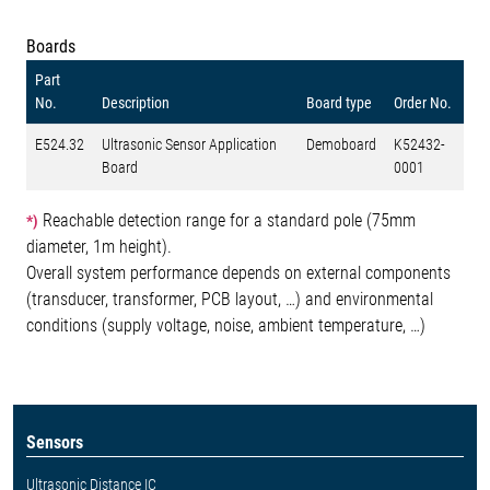
Boards
Part
No.
Description
Board type
Order No.
E524.32
Ultrasonic Sensor Application
Demoboard
K52432-
Board
0001
Reachable detection range for a standard pole (75mm
*)
diameter, 1m height).
Overall system performance depends on external components
(transducer, transformer, PCB layout, …) and environmental
conditions (supply voltage, noise, ambient temperature, …)
Sensors
Ultrasonic Distance IC