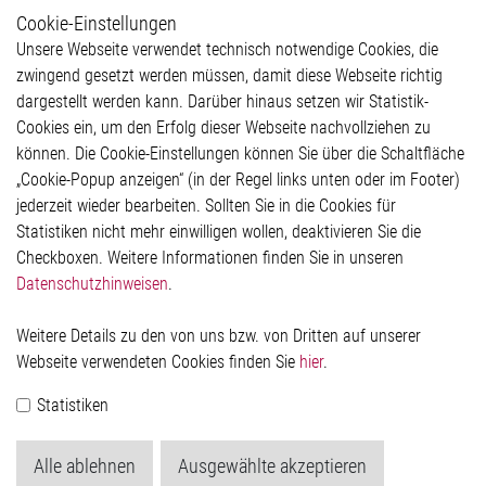
Cookie-Einstellungen
Weitere Links
Unsere Webseite verwendet technisch notwendige Cookies, die
Glossar
zwingend gesetzt werden müssen, damit diese Webseite richtig
Kontakt
dargestellt werden kann. Darüber hinaus setzen wir Statistik-
Hinweisgeberschutzsystem
Cookies ein, um den Erfolg dieser Webseite nachvollziehen zu
Rechtliches
können. Die Cookie-Einstellungen können Sie über die Schaltfläche
Impressum
„Cookie-Popup anzeigen“ (in der Regel links unten oder im Footer)
Datenschutzerklärung
jederzeit wieder bearbeiten. Sollten Sie in die Cookies für
Cookie-Popup anzeigen
Statistiken nicht mehr einwilligen wollen, deaktivieren Sie die
Checkboxen. Weitere Informationen finden Sie in unseren
Datenschutzhinweisen
.
Kontakt
Weitere Details zu den von uns bzw. von Dritten auf unserer
Elmos Semiconductor SE
Webseite verwendeten Cookies finden Sie
hier
.
Werkstättenstraße 18
51379 Leverkusen
Statistiken
Telefon: +49 (0) 2171 / 40 183-0
info[at]elmos.com
Alle ablehnen
Ausgewählte akzeptieren
Handelsregister: