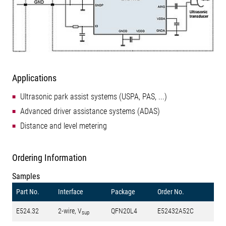
Applications
Ultrasonic park assist systems (USPA, PAS, ...)
Advanced driver assistance systems (ADAS)
Distance and level metering
Ordering Information
Samples
Part No.
Interface
Package
Order No.
E524.32
2-wire, V
QFN20L4
E52432A52C
sup