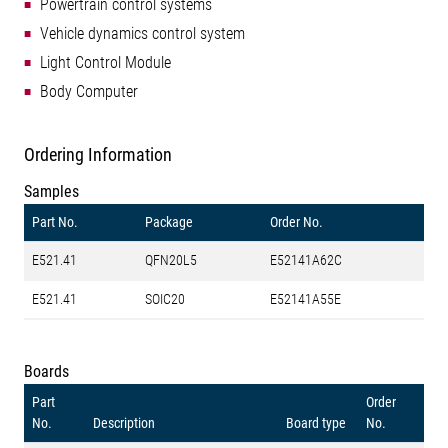
Powertrain control systems
Vehicle dynamics control system
Light Control Module
Body Computer
Ordering Information
Samples
Part No.
Package
Order No.
E521.41
QFN20L5
E52141A62C
E521.41
SOIC20
E52141A55E
Boards
Part
Order
No.
Description
Board type
No.