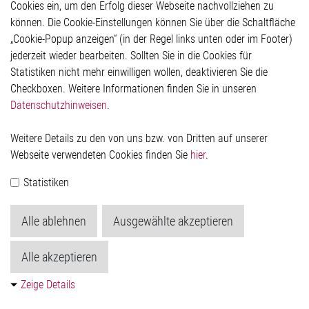
Cookies ein, um den Erfolg dieser Webseite nachvollziehen zu
Rechtliches
können. Die Cookie-Einstellungen können Sie über die Schaltfläche
Impressum
„Cookie-Popup anzeigen“ (in der Regel links unten oder im Footer)
Datenschutzerklärung
jederzeit wieder bearbeiten. Sollten Sie in die Cookies für
Cookie-Popup anzeigen
Statistiken nicht mehr einwilligen wollen, deaktivieren Sie die
Checkboxen. Weitere Informationen finden Sie in unseren
Datenschutzhinweisen
.
Kontakt
Weitere Details zu den von uns bzw. von Dritten auf unserer
Elmos Semiconductor SE
Webseite verwendeten Cookies finden Sie
hier
.
Werkstättenstraße 18
51379 Leverkusen
Statistiken
Telefon: +49 (0) 2171 / 40 183-0
info[at]elmos.com
Alle ablehnen
Ausgewählte akzeptieren
Handelsregister:
Köln HRB 123561
Alle akzeptieren
Zeige Details