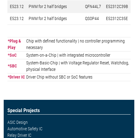
E523.12
PWM for 2 half bridges
QFN44L7
E52312C39B
E523.12
PWM for 2 half bridges
QSOP44
E52312C35E
*Plug &
Chip with defined functionality | no controller programming
Play
necessary
*SoC
System-on-a-Chip | with integrated microcontroller
System-Basic-Chip | with Voltage Regulator Reset, Watchdog,
*SBC
physical Interface
*Driver IC
Driver Chip without SBC or SoC features
Special Projects
ASIC Design
Automotive Safety IC
Relay Driver IC