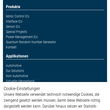
Produkte
Motor Control ICs
Interface ICs
Sensor ICs
Special Projects
Power Management ICs
Quantum Random Number Generator
Kontakt
Applikationen
Automotive
Our Solutions
Non-Automotive
Virtueller Messestand
Cookie-Einstellungen
Weitere Links
Unsere Webseite verwendet technisch notwendige Cookies, die
Glossar
zwingend gesetzt werden müssen, damit diese Webseite richtig
Kontakt
dargestellt werden kann. Darüber hinaus setzen wir Statistik-
Hinweisgeberschutzsystem