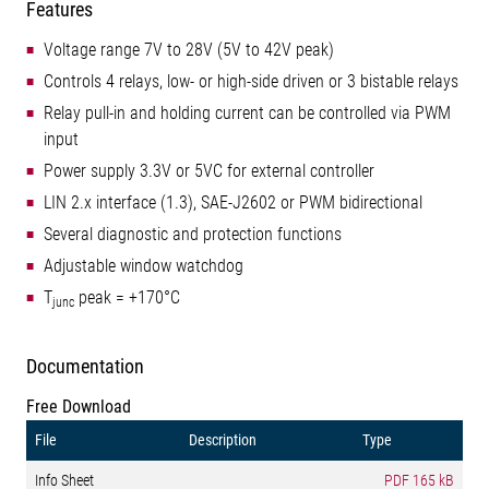
Features
Voltage range 7V to 28V (5V to 42V peak)
Controls 4 relays, low- or high-side driven or 3 bistable relays
Relay pull-in and holding current can be controlled via PWM
input
Power supply 3.3V or 5VC for external controller
LIN 2.x interface (1.3), SAE-J2602 or PWM bidirectional
Several diagnostic and protection functions
Adjustable window watchdog
T
peak = +170°C
junc
Documentation
Free Download
File
Description
Type
Info Sheet
PDF
165 kB