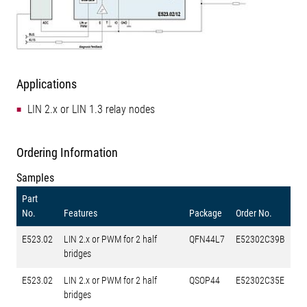
Applications
LIN 2.x or LIN 1.3 relay nodes
Ordering Information
Samples
Part
No.
Features
Package
Order No.
E523.02
LIN 2.x or PWM for 2 half
QFN44L7
E52302C39B
bridges
E523.02
LIN 2.x or PWM for 2 half
QSOP44
E52302C35E
bridges