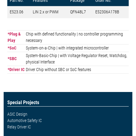
Part No.
Features
Package
Order No.
E523.06
LIN 2.x or PWM
QFN48L7
E52306A178B
*Plug &
Chip with defined functionality | no controller programming
Play
necessary
*SoC
System-on-a-Chip | with integrated microcontroller
System-Basic-Chip | with Voltage Regulator Reset, Watchdog,
*SBC
physical Interface
*Driver IC
Driver Chip without SBC or SoC features
Special Projects
ASIC Design
Automotive Safety IC
Relay Driver IC