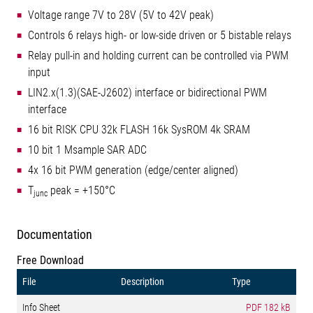
Voltage range 7V to 28V (5V to 42V peak)
Controls 6 relays high- or low-side driven or 5 bistable relays
Relay pull-in and holding current can be controlled via PWM
input
LIN2.x(1.3)(SAE-J2602) interface or bidirectional PWM
interface
16 bit RISK CPU 32k FLASH 16k SysROM 4k SRAM
10 bit 1 Msample SAR ADC
4x 16 bit PWM generation (edge/center aligned)
T
peak = +150°C
junc
Documentation
Free Download
File
Description
Type
Info Sheet
PDF
182 kB