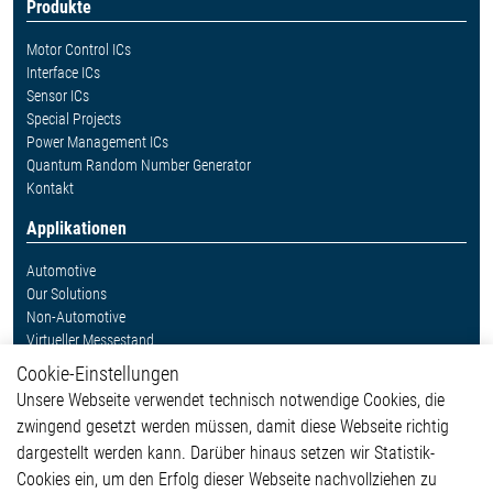
Produkte
Motor Control ICs
Interface ICs
Sensor ICs
Special Projects
Power Management ICs
Quantum Random Number Generator
Kontakt
Applikationen
Automotive
Our Solutions
Non-Automotive
Virtueller Messestand
Cookie-Einstellungen
Weitere Links
Unsere Webseite verwendet technisch notwendige Cookies, die
Glossar
zwingend gesetzt werden müssen, damit diese Webseite richtig
Kontakt
dargestellt werden kann. Darüber hinaus setzen wir Statistik-
Hinweisgeberschutzsystem
Cookies ein, um den Erfolg dieser Webseite nachvollziehen zu
Rechtliches