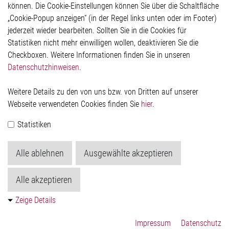
können. Die Cookie-Einstellungen können Sie über die Schaltfläche
Impressum
„Cookie-Popup anzeigen“ (in der Regel links unten oder im Footer)
Datenschutzerklärung
jederzeit wieder bearbeiten. Sollten Sie in die Cookies für
Cookie-Popup anzeigen
Statistiken nicht mehr einwilligen wollen, deaktivieren Sie die
Checkboxen. Weitere Informationen finden Sie in unseren
Datenschutzhinweisen
.
Kontakt
Weitere Details zu den von uns bzw. von Dritten auf unserer
Elmos Semiconductor SE
Webseite verwendeten Cookies finden Sie
hier
.
Werkstättenstraße 18
51379 Leverkusen
Statistiken
Telefon: +49 (0) 2171 / 40 183-0
info[at]elmos.com
Alle ablehnen
Ausgewählte akzeptieren
Handelsregister:
Köln HRB 123561
Alle akzeptieren
Zeige Details
Impressum
Datenschutz