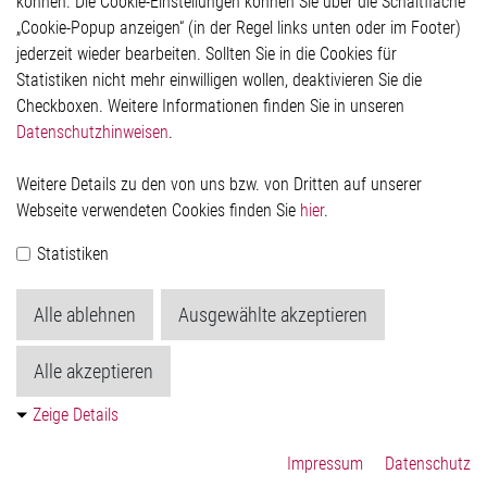
können. Die Cookie-Einstellungen können Sie über die Schaltfläche
Impressum
„Cookie-Popup anzeigen“ (in der Regel links unten oder im Footer)
Datenschutzerklärung
jederzeit wieder bearbeiten. Sollten Sie in die Cookies für
Cookie-Popup anzeigen
Statistiken nicht mehr einwilligen wollen, deaktivieren Sie die
Checkboxen. Weitere Informationen finden Sie in unseren
Datenschutzhinweisen
.
Kontakt
Weitere Details zu den von uns bzw. von Dritten auf unserer
Elmos Semiconductor SE
Webseite verwendeten Cookies finden Sie
hier
.
Werkstättenstraße 18
51379 Leverkusen
Statistiken
Telefon: +49 (0) 2171 / 40 183-0
info[at]elmos.com
Alle ablehnen
Ausgewählte akzeptieren
Handelsregister:
Köln HRB 123561
Alle akzeptieren
Zeige Details
Impressum
Datenschutz