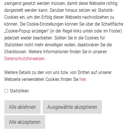
Glossar
zwingend gesetzt werden müssen, damit diese Webseite richtig
Kontakt
dargestellt werden kann. Darüber hinaus setzen wir Statistik-
Hinweisgeberschutzsystem
Cookies ein, um den Erfolg dieser Webseite nachvollziehen zu
Rechtliches
können. Die Cookie-Einstellungen können Sie über die Schaltfläche
Impressum
„Cookie-Popup anzeigen“ (in der Regel links unten oder im Footer)
Datenschutzerklärung
jederzeit wieder bearbeiten. Sollten Sie in die Cookies für
Cookie-Popup anzeigen
Statistiken nicht mehr einwilligen wollen, deaktivieren Sie die
Checkboxen. Weitere Informationen finden Sie in unseren
Datenschutzhinweisen
.
Kontakt
Weitere Details zu den von uns bzw. von Dritten auf unserer
Elmos Semiconductor SE
Webseite verwendeten Cookies finden Sie
hier
.
Werkstättenstraße 18
51379 Leverkusen
Statistiken
Telefon: +49 (0) 2171 / 40 183-0
info[at]elmos.com
Alle ablehnen
Ausgewählte akzeptieren
Handelsregister:
Köln HRB 123561
Alle akzeptieren