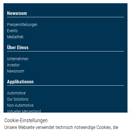
Newsroom
Pressemitteilungen
Events
Mediathek
Über Elmos
Unternehmen
Investor
Newsroom
Applikationen
Automotive
Our Solutions
Non-Automotive
Virtueller Messestand
Cookie-Einstellungen
Weitere Links
Unsere Webseite verwendet technisch notwendige Cookies, die