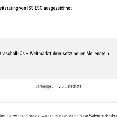
eitsrating von ISS ESG ausgezeichnet
ltraschall-ICs – Weltmarktführer setzt neuen Meilenstein
vorherige
…
4
5
6
…
nächste
Elmos
Applikationen
Weitere Links
s, die zwingend gesetzt werden müssen, damit diese Webseite richtig d