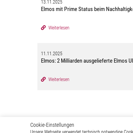
13.11.2025
Elmos mit Prime Status beim Nachhaltigk
Weiterlesen
11.11.2025
Elmos: 2 Milliarden ausgelieferte Elmos U
Weiterlesen
Cookie-Einstellungen
Newsroom
Über 
Unsere Webseite verwendet technisch notwendige Cookie