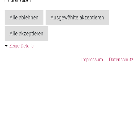
Statistiken
Smart Home and Industrial Automation
Alle ablehnen
Ausgewählte akzeptieren
Alle akzeptieren
Zeige Details
Impressum
Datenschutz
Our Solutions
Ambient Light, eFuse, Thermal Mgmt, Touchless and