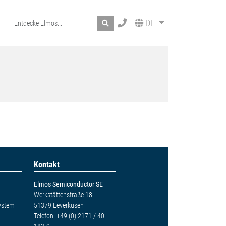
Search
DE
Kontakt
Elmos Semiconductor SE
Werkstättenstraße 18
ystem
51379 Leverkusen
Telefon: +49 (0) 2171 / 40