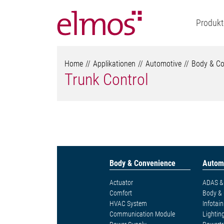
Produkt
Home
Applikationen
Automotive
Body & Co
Trunk Control
Body & Convenience
Autom
Actuator
ADAS & 
Comfort
Body &
HVAC System
Infotai
Communication Module
Lightin