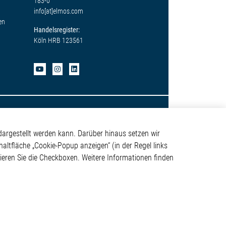
183-0
info[at]elmos.com
en
Handelsregister:
Köln HRB 123561
argestellt werden kann. Darüber hinaus setzen wir
haltfläche „Cookie-Popup anzeigen“ (in der Regel links
tivieren Sie die Checkboxen. Weitere Informationen finden