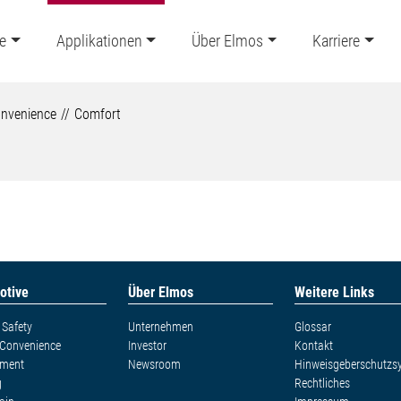
e
Applikationen
Über Elmos
Karriere
nvenience
Comfort
otive
Über Elmos
Weitere Links
Safety
Unternehmen
Glossar
 Convenience
Investor
Kontakt
nment
Newsroom
Hinweisgeberschutzs
g
Rechtliches