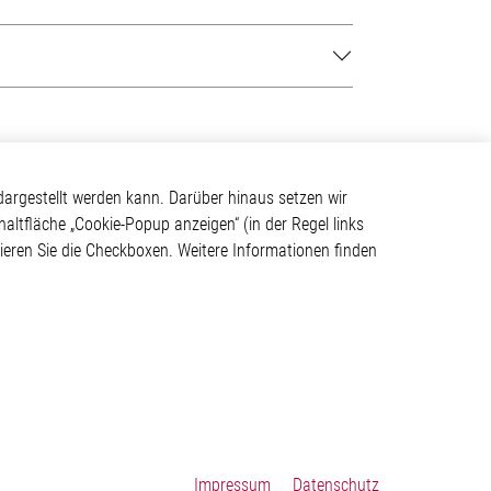
Kontakt
argestellt werden kann. Darüber hinaus setzen wir
haltfläche „Cookie-Popup anzeigen“ (in der Regel links
Elmos Semiconductor SE
tivieren Sie die Checkboxen. Weitere Informationen finden
Werkstättenstraße 18
ystem
51379 Leverkusen
Telefon: +49 (0) 2171 / 40
183-0
info[at]elmos.com
en
Handelsregister:
Köln HRB 123561
Impressum
Datenschutz