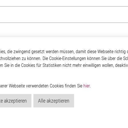
ry
Über Elmos
Weitere Links
s, die zwingend gesetzt werden müssen, damit diese Webseite richtig d
chvollziehen zu können. Die Cookie-Einstellungen können Sie über die Sc
Home
Unternehmen
Glossar
en Sie in die Cookies für Statistiken nicht mehr einwilligen wollen, deak
ial Automation
Investor
Kontakt
Newsroom
Hinweisgeberschutzs
Rechtliches
Impressum
nserer Webseite verwendeten Cookies finden Sie
hier
.
Datenschutzerklärung
Cookie-Popup anzeig
e akzeptieren
Alle akzeptieren