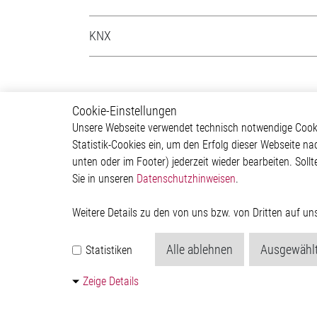
KNX
Cookie-Einstellungen
Smart Home
Indust
Unsere Webseite verwendet technisch notwendige Cookie
Statistik-Cookies ein, um den Erfolg dieser Webseite na
Network
Smart 
unten oder im Footer) jederzeit wieder bearbeiten. Sollt
Human Machine Interface
Industr
Sie in unseren
Datenschutzhinweisen
.
(HMI)
Temperature Sensing
Passive Infrared (PIR)
Weitere Details zu den von uns bzw. von Dritten auf u
Smoke Detector
Measurement
Alle ablehnen
Ausgewählt
Statistiken
Zeige Details