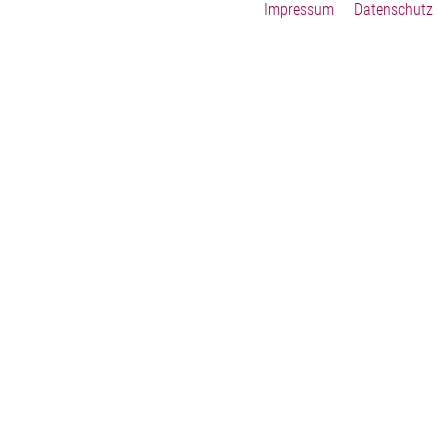
Impressum
Datenschutz
Smart Home and Industrial Automation
Our Solutions
Ambient Light, eFuse, Thermal Mgmt, Touchless and