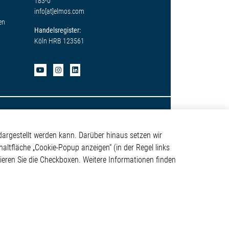
183-0
info[at]elmos.com
en
Handelsregister:
Köln HRB 123561
argestellt werden kann. Darüber hinaus setzen wir
haltfläche „Cookie-Popup anzeigen“ (in der Regel links
tivieren Sie die Checkboxen. Weitere Informationen finden