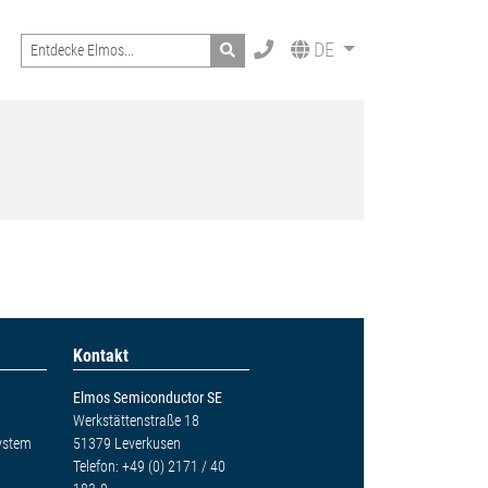
Search
DE
Kontakt
Elmos Semiconductor SE
Werkstättenstraße 18
ystem
51379 Leverkusen
Telefon: +49 (0) 2171 / 40