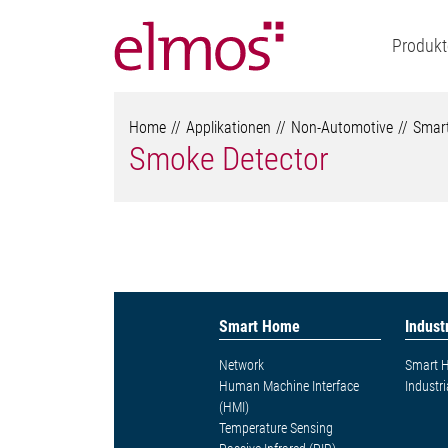
Produkt
Home
Applikationen
Non-Automotive
Smar
Smoke Detector
Smart Home
Indust
Network
Smart 
Human Machine Interface
Industr
(HMI)
Temperature Sensing