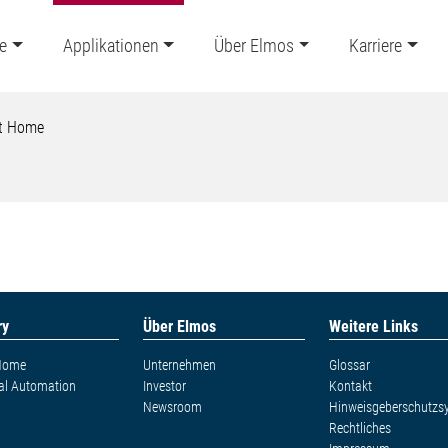
e
Applikationen
Über Elmos
Karriere
t Home
ry
Über Elmos
Weitere Links
Home
Unternehmen
Glossar
ial Automation
Investor
Kontakt
Newsroom
Hinweisgeberschutzs
Rechtliches