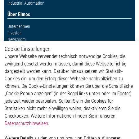
Industrial Automation
Über Elmos
Unternehmen
Investor
Newsroom
Cookie-Einstellungen
Weitere Links
Unsere Webseite verwendet technisch notwendige Cookies, die
Glossar
zwingend gesetzt werden müssen, damit diese Webseite richtig
Kontakt
dargestellt werden kann. Darüber hinaus setzen wir Statistik-
Hinweisgeberschutzsystem
Cookies ein, um den Erfolg dieser Webseite nachvollziehen zu
Rechtliches
können. Die Cookie-Einstellungen können Sie über die Schaltfläche
Impressum
„Cookie-Popup anzeigen“ (in der Regel links unten oder im Footer)
Datenschutzerklärung
jederzeit wieder bearbeiten. Sollten Sie in die Cookies für
Cookie-Popup anzeigen
Statistiken nicht mehr einwilligen wollen, deaktivieren Sie die
Checkboxen. Weitere Informationen finden Sie in unseren
Datenschutzhinweisen
.
Kontakt
Weitere Details zu den von uns bzw. von Dritten auf unserer