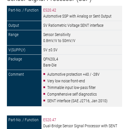
E520.42
Automotive SSP with Analog or Sent Output
5V Ratiometric Voltage SENT interface
Sensor Sensitivity
0.8mV/V to 50mV/V
5V ±0.5V
QFN20L4
Bare-Die
Automotive protection +40 / -28V
Very low noise front-end
Trimmable input low-pass filter
Comprehensive self diagnostics
SENT interface (SAE J2716, Jan 2010)
E520.47
Dual-Bridge Sensor Signal Processor with SENT