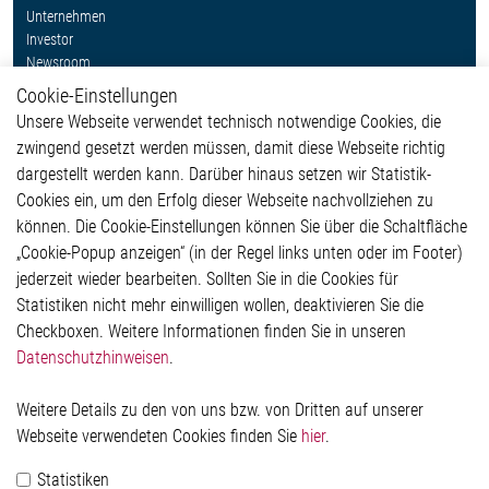
Unternehmen
Investor
Newsroom
Cookie-Einstellungen
Weitere Links
Unsere Webseite verwendet technisch notwendige Cookies, die
Glossar
zwingend gesetzt werden müssen, damit diese Webseite richtig
Kontakt
dargestellt werden kann. Darüber hinaus setzen wir Statistik-
Hinweisgeberschutzsystem
Cookies ein, um den Erfolg dieser Webseite nachvollziehen zu
Rechtliches
können. Die Cookie-Einstellungen können Sie über die Schaltfläche
Impressum
„Cookie-Popup anzeigen“ (in der Regel links unten oder im Footer)
Datenschutzerklärung
jederzeit wieder bearbeiten. Sollten Sie in die Cookies für
Cookie-Popup anzeigen
Statistiken nicht mehr einwilligen wollen, deaktivieren Sie die
Checkboxen. Weitere Informationen finden Sie in unseren
Datenschutzhinweisen
.
Kontakt
Weitere Details zu den von uns bzw. von Dritten auf unserer
Elmos Semiconductor SE
Webseite verwendeten Cookies finden Sie
hier
.
Werkstättenstraße 18
51379 Leverkusen
Statistiken
Telefon: +49 (0) 2171 / 40 183-0