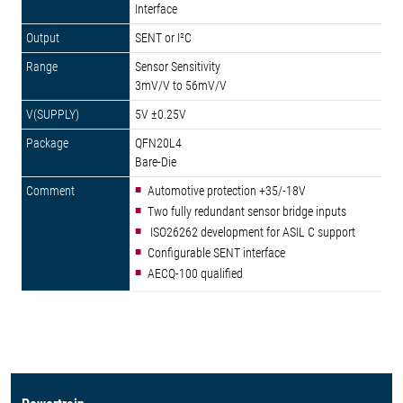
Interface
SENT or I²C
Sensor Sensitivity
3mV/V to 56mV/V
5V ±0.25V
QFN20L4
Bare-Die
Automotive protection +35/-18V
Two fully redundant sensor bridge inputs
ISO26262 development for ASIL C support
Configurable SENT interface
AECQ-100 qualified