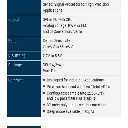
Sensor Signal Processor for High Precision
Applications
SPI or I²C with CRC,
Analog voltage, PWM or FM,
End of Conversion/Alarm
Sensor Sensitivity
2 mV/V to 88mV/V
2.7V to 5.5V
DFN14_3x4
Bare-Die
Developed for Industrial Applications
Precision front end with two 16-bit ADC's
Configurable sample rate (2..50kS/s)
and low pass filter (10Hz..8kHz)
rd
3
order polynomial sensor correction
Sleep mode available (I<20μA)