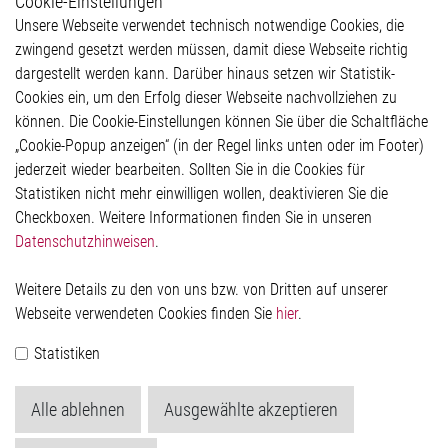
Cookie-Einstellungen
Weitere Links
Unsere Webseite verwendet technisch notwendige Cookies, die
Glossar
zwingend gesetzt werden müssen, damit diese Webseite richtig
Kontakt
dargestellt werden kann. Darüber hinaus setzen wir Statistik-
Hinweisgeberschutzsystem
Cookies ein, um den Erfolg dieser Webseite nachvollziehen zu
Rechtliches
können. Die Cookie-Einstellungen können Sie über die Schaltfläche
Impressum
„Cookie-Popup anzeigen“ (in der Regel links unten oder im Footer)
Datenschutzerklärung
jederzeit wieder bearbeiten. Sollten Sie in die Cookies für
Cookie-Popup anzeigen
Statistiken nicht mehr einwilligen wollen, deaktivieren Sie die
Checkboxen. Weitere Informationen finden Sie in unseren
Datenschutzhinweisen
.
Kontakt
Weitere Details zu den von uns bzw. von Dritten auf unserer
Elmos Semiconductor SE
Webseite verwendeten Cookies finden Sie
hier
.
Werkstättenstraße 18
51379 Leverkusen
Statistiken
Telefon: +49 (0) 2171 / 40 183-0
info[at]elmos.com
Alle ablehnen
Ausgewählte akzeptieren
Handelsregister:
Köln HRB 123561