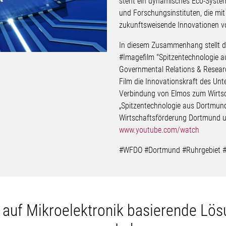
steht ein dynamisches Eco-Syste
und Forschungsinstituten, die m
zukunftsweisende Innovationen v
In diesem Zusammenhang stellt d
#Imagefilm "Spitzentechnologie 
Governmental Relations & Researc
Film die Innovationskraft des Unt
Verbindung von Elmos zum Wirtsc
„Spitzentechnologie aus Dortmund
Wirtschaftsförderung Dortmund u
www.youtube.com/watch
#WFDO #Dortmund #Ruhrgebiet #S
e auf Mikroelektronik basierende Lö