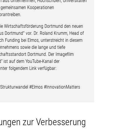
m aus Unternehmen, Hochschulen, Universitäten
it gemeinsamen Kooperationen
orantreiben.
ie Wirtschaftsförderung Dortmund den neuen
aus Dortmund" vor. Dr. Roland Krumm, Head of
h Funding bei Elmos, unterstreicht in diesem
ernehmens sowie die lange und tiefe
haftsstandort Dortmund. Der Imagefilm
“ ist auf dem YouTube-Kanal der
nter folgendem Link verfügbar:
trukturwandel #Elmos #InnovationMatters
sungen zur Verbesserung