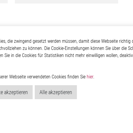
ationen
Über Elmos
Weitere Links
s, die zwingend gesetzt werden müssen, damit diese Webseite richtig d
chvollziehen zu können. Die Cookie-Einstellungen können Sie über die Sc
tive
Unternehmen
Glossar
en Sie in die Cookies für Statistiken nicht mehr einwilligen wollen, deak
utions
Investor
Kontakt
tomotive
Newsroom
Hinweisgeberschutzs
ler Messestand
Rechtliches
Impressum
nserer Webseite verwendeten Cookies finden Sie
hier
.
Datenschutzerklärung
Cookie-Popup anzeig
e akzeptieren
Alle akzeptieren