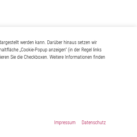
Kontakt
argestellt werden kann. Darüber hinaus setzen wir
haltfläche „Cookie-Popup anzeigen“ (in der Regel links
Elmos Semiconductor SE
tivieren Sie die Checkboxen. Weitere Informationen finden
Werkstättenstraße 18
ystem
51379 Leverkusen
Telefon: +49 (0) 2171 / 40
183-0
info[at]elmos.com
en
Handelsregister:
Köln HRB 123561
Impressum
Datenschutz