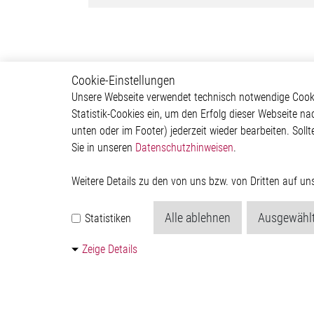
Cookie-Einstellungen
Karriere
Applik
Unsere Webseite verwendet technisch notwendige Cookie
Statistik-Cookies ein, um den Erfolg dieser Webseite na
Arbeiten bei Elmos
Automo
unten oder im Footer) jederzeit wieder bearbeiten. Sollt
Berufsausbildung
Our Sol
Sie in unseren
Datenschutzhinweisen
.
Events
Non-Au
Virtuel
Weitere Details zu den von uns bzw. von Dritten auf u
Alle ablehnen
Ausgewählt
Statistiken
Zeige Details