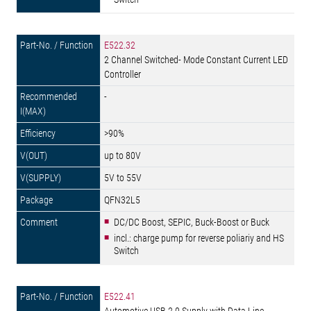
E522.32
2 Channel Switched- Mode Constant Current LED
Controller
-
>90%
up to 80V
5V to 55V
QFN32L5
DC/DC Boost, SEPIC, Buck-Boost or Buck
incl.: charge pump for reverse poliariy and HS
Switch
E522.41