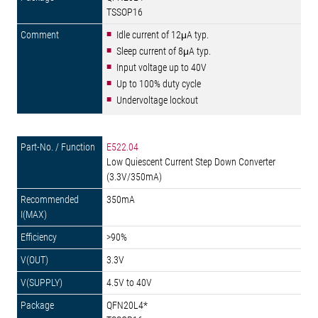
TSSOP16
Idle current of 12μA typ.
Sleep current of 8μA typ.
Input voltage up to 40V
Up to 100% duty cycle
Undervoltage lockout
E522.04
Low Quiescent Current Step Down Converter
(3.3V/350mA)
350mA
>90%
3.3V
4.5V to 40V
QFN20L4*