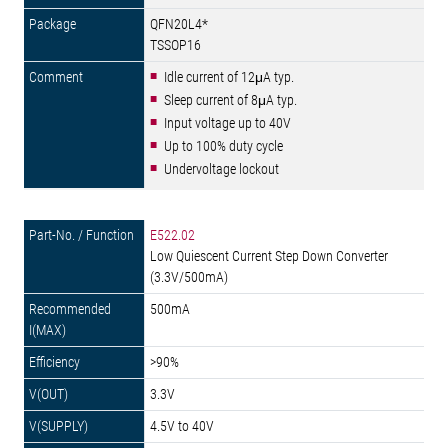
QFN20L4*
TSSOP16
Idle current of 12μA typ.
Sleep current of 8μA typ.
Input voltage up to 40V
Up to 100% duty cycle
Undervoltage lockout
E522.02
Low Quiescent Current Step Down Converter
(3.3V/500mA)
500mA
>90%
3.3V
4.5V to 40V