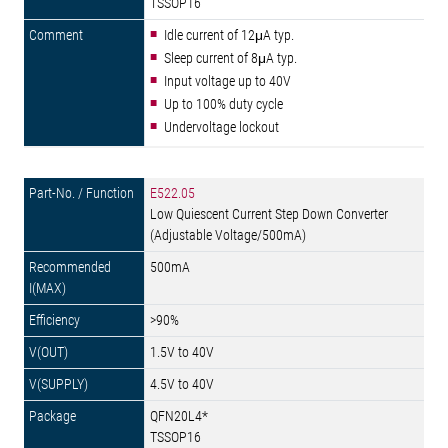
TSSOP16
Idle current of 12μA typ.
Sleep current of 8μA typ.
Input voltage up to 40V
Up to 100% duty cycle
Undervoltage lockout
E522.05
Low Quiescent Current Step Down Converter
(Adjustable Voltage/500mA)
500mA
>90%
1.5V to 40V
4.5V to 40V
QFN20L4*
TSSOP16