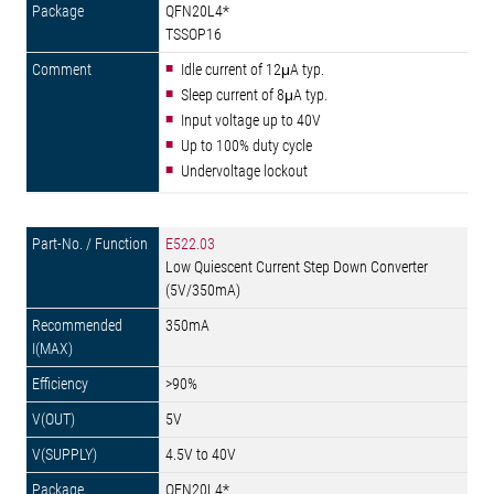
QFN20L4*
TSSOP16
Idle current of 12μA typ.
Sleep current of 8μA typ.
Input voltage up to 40V
Up to 100% duty cycle
Undervoltage lockout
E522.03
Low Quiescent Current Step Down Converter
(5V/350mA)
350mA
>90%
5V
4.5V to 40V
QFN20L4*