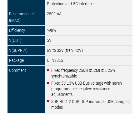
Protection and I²C Interface
2500mA
>90%
5V
6V to 32V (tran. 42V)
QFN20L5
Fixed frequency 250kHz..2MHz ± 25%
synchronizable
Fixed 5V ±3% USB Bus voltage with seven
programmable negative resistance
adjustments
SDP, BC 1.2 CDP, DCP individual USB charging
modes