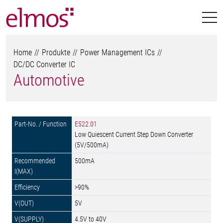
Home
Produkte
Power Management ICs
DC/DC Converter IC
Automotive
E522.01
Low Quiescent Current Step Down Converter
(5V/500mA)
500mA
>90%
5V
4.5V to 40V