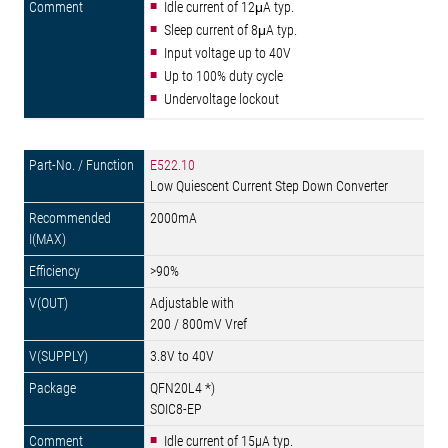
Idle current of 12μA typ.
Sleep current of 8μA typ.
Input voltage up to 40V
Up to 100% duty cycle
Undervoltage lockout
E522.10
Low Quiescent Current Step Down Converter
2000mA
>90%
Adjustable with
200 / 800mV Vref
3.8V to 40V
QFN20L4 *)
SOIC8-EP
Idle current of 15µA typ.