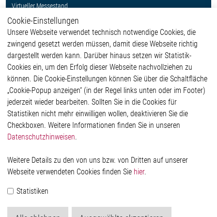
Virtueller Messestand
Cookie-Einstellungen
Weitere Links
Unsere Webseite verwendet technisch notwendige Cookies, die
Glossar
zwingend gesetzt werden müssen, damit diese Webseite richtig
Kontakt
dargestellt werden kann. Darüber hinaus setzen wir Statistik-
Hinweisgeberschutzsystem
Cookies ein, um den Erfolg dieser Webseite nachvollziehen zu
Rechtliches
können. Die Cookie-Einstellungen können Sie über die Schaltfläche
Impressum
„Cookie-Popup anzeigen“ (in der Regel links unten oder im Footer)
Datenschutzerklärung
jederzeit wieder bearbeiten. Sollten Sie in die Cookies für
Cookie-Popup anzeigen
Statistiken nicht mehr einwilligen wollen, deaktivieren Sie die
Checkboxen. Weitere Informationen finden Sie in unseren
Datenschutzhinweisen
.
Kontakt
Weitere Details zu den von uns bzw. von Dritten auf unserer
Elmos Semiconductor SE
Webseite verwendeten Cookies finden Sie
hier
.
Werkstättenstraße 18
51379 Leverkusen
Statistiken
Telefon: +49 (0) 2171 / 40 183-0
info[at]elmos.com