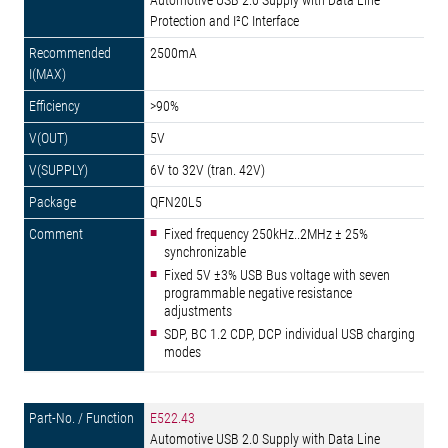
Automotive USB 2.0 Supply with Data Line
Protection and I²C Interface
2500mA
>90%
5V
6V to 32V (tran. 42V)
QFN20L5
Fixed frequency 250kHz..2MHz ± 25%
synchronizable
Fixed 5V ±3% USB Bus voltage with seven
programmable negative resistance
adjustments
SDP, BC 1.2 CDP, DCP individual USB charging
modes
E522.43
Automotive USB 2.0 Supply with Data Line