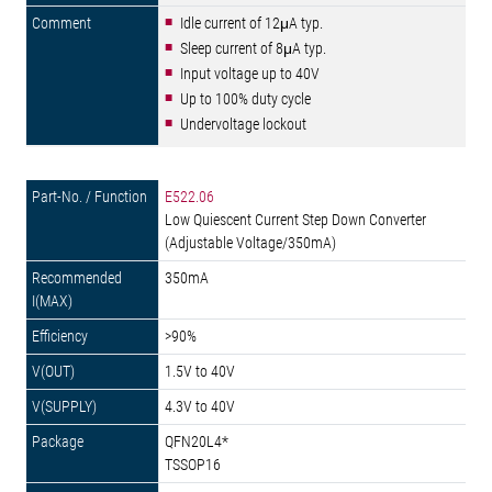
Idle current of 12μA typ.
Sleep current of 8μA typ.
Input voltage up to 40V
Up to 100% duty cycle
Undervoltage lockout
E522.06
Low Quiescent Current Step Down Converter
(Adjustable Voltage/350mA)
350mA
>90%
1.5V to 40V
4.3V to 40V
QFN20L4*
TSSOP16