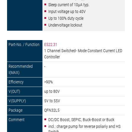
Sleep current of 10µA typ.
Input voltage up to 40V
Up to 100% duty cycle
Undervoltage lockout
E522.31
1 Channel Switched- Mode Constant Current LED
Controller
-
>90%
up to 80V
5V to 55V
QFN32L5
DC/DC Boost, SEPIC, Buck-Boost or Buck
incl.: charge pump for reverse poliariy and HS
Switch