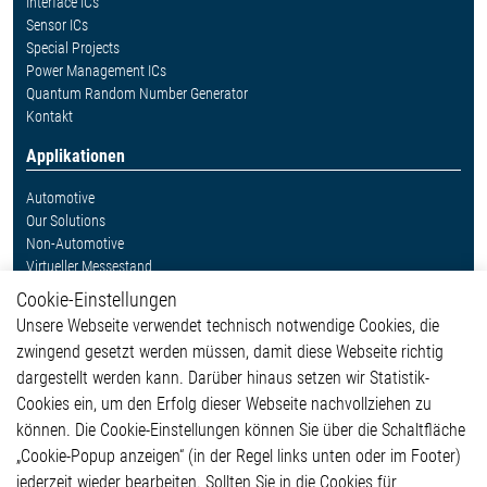
Interface ICs
Sensor ICs
Special Projects
Power Management ICs
Quantum Random Number Generator
Kontakt
Applikationen
Automotive
Our Solutions
Non-Automotive
Virtueller Messestand
Cookie-Einstellungen
Weitere Links
Unsere Webseite verwendet technisch notwendige Cookies, die
Glossar
zwingend gesetzt werden müssen, damit diese Webseite richtig
Kontakt
dargestellt werden kann. Darüber hinaus setzen wir Statistik-
Hinweisgeberschutzsystem
Cookies ein, um den Erfolg dieser Webseite nachvollziehen zu
Rechtliches
können. Die Cookie-Einstellungen können Sie über die Schaltfläche
Impressum
„Cookie-Popup anzeigen“ (in der Regel links unten oder im Footer)
Datenschutzerklärung
jederzeit wieder bearbeiten. Sollten Sie in die Cookies für
Cookie-Popup anzeigen