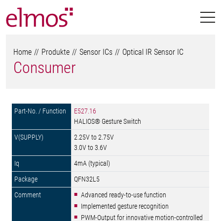
Home
Produkte
Sensor ICs
Optical IR Sensor IC
Consumer
E527.16
HALIOS® Gesture Switch
2.25V to 2.75V
3.0V to 3.6V
4mA (typical)
QFN32L5
Advanced ready-to-use function
Implemented gesture recognition
PWM-Output for innovative motion-controlled