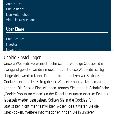
Automotive
Our Solutions
Non-Automotive
Virtueller Messestand
Über Elmos
Unternehmen
Investor
Newsroom
Cookie-Einstellungen
Weitere Links
Unsere Webseite verwendet technisch notwendige Cookies, die
Glossar
zwingend gesetzt werden müssen, damit diese Webseite richtig
Kontakt
dargestellt werden kann. Darüber hinaus setzen wir Statistik-
Hinweisgeberschutzsystem
Cookies ein, um den Erfolg dieser Webseite nachvollziehen zu
Rechtliches
können. Die Cookie-Einstellungen können Sie über die Schaltfläche
Impressum
„Cookie-Popup anzeigen“ (in der Regel links unten oder im Footer)
Datenschutzerklärung
jederzeit wieder bearbeiten. Sollten Sie in die Cookies für
Cookie-Popup anzeigen
Statistiken nicht mehr einwilligen wollen, deaktivieren Sie die
Checkboxen. Weitere Informationen finden Sie in unseren