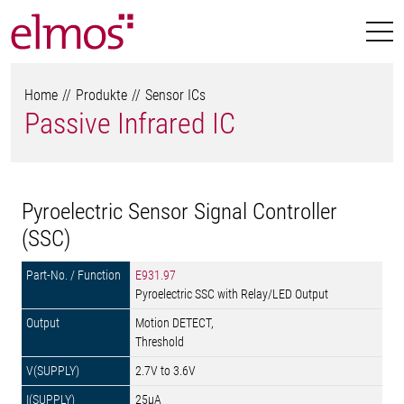
Home
Produkte
Sensor ICs
Passive Infrared IC
Pyroelectric Sensor Signal Controller
(SSC)
E931.97
Pyroelectric SSC with Relay/LED Output
Motion DETECT,
Threshold
2.7V to 3.6V
25µA