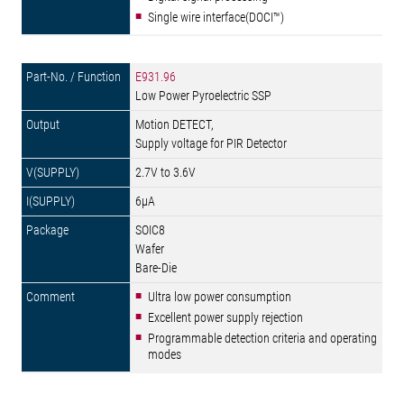
Single wire interface(DOCI™)
E931.96
Low Power Pyroelectric SSP
Motion DETECT,
Supply voltage for PIR Detector
2.7V to 3.6V
6µA
SOIC8
Wafer
Bare-Die
Ultra low power consumption
Excellent power supply rejection
Programmable detection criteria and operating
modes