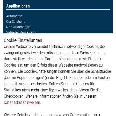
Applikationen
Automotive
Our Solutions
Non-Automotive
Virtueller Messestand
Cookie-Einstellungen
Weitere Links
Unsere Webseite verwendet technisch notwendige Cookies, die
Glossar
zwingend gesetzt werden müssen, damit diese Webseite richtig
Kontakt
dargestellt werden kann. Darüber hinaus setzen wir Statistik-
Hinweisgeberschutzsystem
Cookies ein, um den Erfolg dieser Webseite nachvollziehen zu
Rechtliches
können. Die Cookie-Einstellungen können Sie über die Schaltfläche
Impressum
„Cookie-Popup anzeigen“ (in der Regel links unten oder im Footer)
Datenschutzerklärung
jederzeit wieder bearbeiten. Sollten Sie in die Cookies für
Cookie-Popup anzeigen
Statistiken nicht mehr einwilligen wollen, deaktivieren Sie die
Checkboxen. Weitere Informationen finden Sie in unseren
Datenschutzhinweisen
.
Kontakt
Weitere Details zu den von uns bzw. von Dritten auf unserer