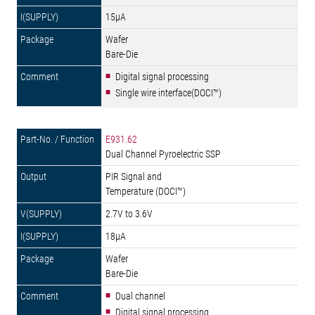
15µA
Wafer
Bare-Die
Digital signal processing
Single wire interface(DOCI™)
E931.62
Dual Channel Pyroelectric SSP
PIR Signal and
Temperature (DOCI™)
2.7V to 3.6V
18µA
Wafer
Bare-Die
Dual channel
Digital signal processing