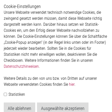
Cookie-Einstellungen
Weitere Links
Unsere Webseite verwendet technisch notwendige Cookies, die
Glossar
zwingend gesetzt werden müssen, damit diese Webseite richtig
Kontakt
dargestellt werden kann. Darüber hinaus setzen wir Statistik-
Hinweisgeberschutzsystem
Cookies ein, um den Erfolg dieser Webseite nachvollziehen zu
Rechtliches
können. Die Cookie-Einstellungen können Sie über die Schaltfläche
Impressum
„Cookie-Popup anzeigen“ (in der Regel links unten oder im Footer)
Datenschutzerklärung
jederzeit wieder bearbeiten. Sollten Sie in die Cookies für
Cookie-Popup anzeigen
Statistiken nicht mehr einwilligen wollen, deaktivieren Sie die
Checkboxen. Weitere Informationen finden Sie in unseren
Datenschutzhinweisen
.
Kontakt
Weitere Details zu den von uns bzw. von Dritten auf unserer
Elmos Semiconductor SE
Webseite verwendeten Cookies finden Sie
hier
.
Werkstättenstraße 18
51379 Leverkusen
Statistiken
Telefon: +49 (0) 2171 / 40 183-0
info[at]elmos.com
Alle ablehnen
Ausgewählte akzeptieren
Handelsregister: