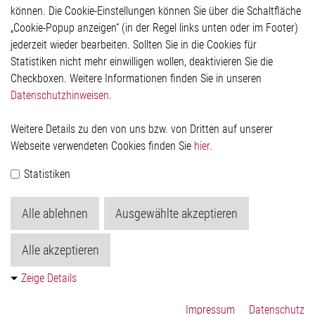
Rechtliches
können. Die Cookie-Einstellungen können Sie über die Schaltfläche
Impressum
„Cookie-Popup anzeigen“ (in der Regel links unten oder im Footer)
Datenschutzerklärung
jederzeit wieder bearbeiten. Sollten Sie in die Cookies für
Cookie-Popup anzeigen
Statistiken nicht mehr einwilligen wollen, deaktivieren Sie die
Checkboxen. Weitere Informationen finden Sie in unseren
Datenschutzhinweisen
.
Kontakt
Weitere Details zu den von uns bzw. von Dritten auf unserer
Elmos Semiconductor SE
Webseite verwendeten Cookies finden Sie
hier
.
Werkstättenstraße 18
51379 Leverkusen
Statistiken
Telefon: +49 (0) 2171 / 40 183-0
info[at]elmos.com
Alle ablehnen
Ausgewählte akzeptieren
Handelsregister:
Köln HRB 123561
Alle akzeptieren
Zeige Details
Impressum
Datenschutz