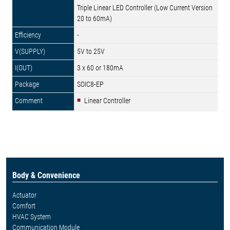
Triple Linear LED Controller (Low Current Version
20 to 60mA)
-
5V to 25V
3 x 60 or 180mA
SOIC8-EP
Linear Controller
Body & Convenience
Actuator
Comfort
HVAC System
Communication Module